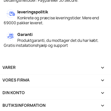
betalingsmetoder: Paypal eller 3D Secure.
leveringspolitik
Konkrete og præcise leveringstider. Mere end
69000 pakker leveret.
Garanti
Produktgaranti, du modtager det du har købt.
Gratis installationshjælp og support
VARER

VORES FIRMA

DIN KONTO

BUTIKSINFORMATION
keyboard_arrow_down