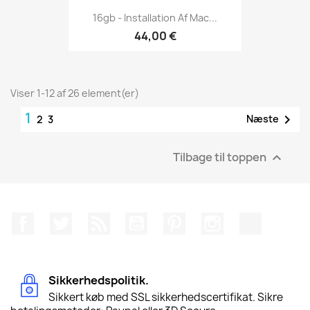
16gb - Installation Af Mac...
44,00 €
Viser 1-12 af 26 element(er)
1

Næste
2
3
Tilbage til toppen

Facebook
Twitter
Rss
YouTube
Pinterest
Instagram
TikTok
Sikkerhedspolitik.
Sikkert køb med SSL sikkerhedscertifikat. Sikre