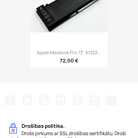
Apple Macbook Pro 13" A1322...
72,00 €
Facebook
Twitter
Rss
YouTube
Pinterest
Instagram
TikTok
Drošības politika.
Drošs pirkums ar SSL drošības sertifikātu. Droši