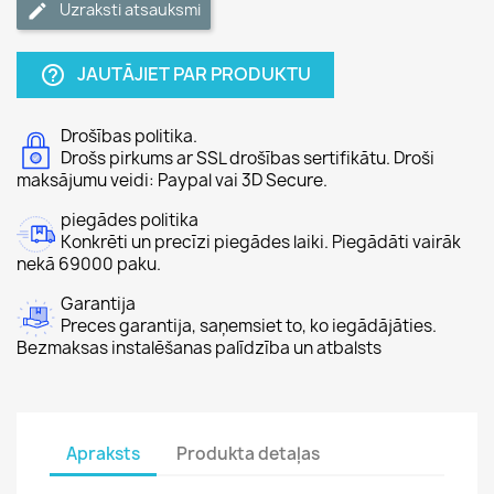
Uzraksti atsauksmi
JAUTĀJIET PAR PRODUKTU
help_outline
Drošības politika.
Drošs pirkums ar SSL drošības sertifikātu. Droši
maksājumu veidi: Paypal vai 3D Secure.
piegādes politika
Konkrēti un precīzi piegādes laiki. Piegādāti vairāk
nekā 69000 paku.
Garantija
Preces garantija, saņemsiet to, ko iegādājāties.
Bezmaksas instalēšanas palīdzība un atbalsts
Apraksts
Produkta detaļas