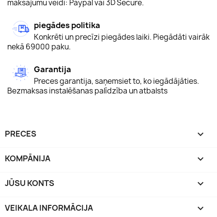
maksājumu veidi: Paypal vai 3D Secure.
piegādes politika
Konkrēti un precīzi piegādes laiki. Piegādāti vairāk
nekā 69000 paku.
Garantija
Preces garantija, saņemsiet to, ko iegādājāties.
Bezmaksas instalēšanas palīdzība un atbalsts
PRECES

KOMPĀNIJA

JŪSU KONTS

VEIKALA INFORMĀCIJA
keyboard_arrow_down