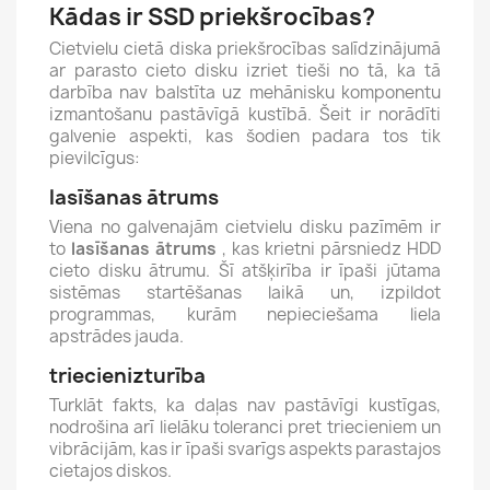
Kādas ir SSD priekšrocības?
Cietvielu cietā diska priekšrocības salīdzinājumā
ar parasto cieto disku izriet tieši no tā, ka tā
darbība nav balstīta uz mehānisku komponentu
izmantošanu pastāvīgā kustībā. Šeit ir norādīti
galvenie aspekti, kas šodien padara tos tik
pievilcīgus:
lasīšanas ātrums
Viena no galvenajām cietvielu disku pazīmēm ir
to
lasīšanas ātrums
, kas krietni pārsniedz HDD
cieto disku ātrumu. Šī atšķirība ir īpaši jūtama
sistēmas startēšanas laikā un, izpildot
programmas, kurām nepieciešama liela
apstrādes jauda.
triecienizturība
Turklāt fakts, ka daļas nav pastāvīgi kustīgas,
nodrošina arī lielāku toleranci pret triecieniem un
vibrācijām, kas ir īpaši svarīgs aspekts parastajos
cietajos diskos.