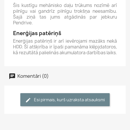
Šis kustīgu mehānisko daļu trūkums nozīmē arī
pilnīgu vai gandrīz pilnīgu trokšņa neesamību.
Šajā ziņā tas jums atgādinās par jebkuru
Pendrive.
Enerģijas patēriņš
Enerģijas patēriņš ir arī ievērojami mazāks nekā
HDD. Šī atšķirība ir īpaši pamanāma klēpjdatoros,
kā rezultātā palielinās akumulatora darbības laiks.
Komentāri (0)
Esi pirmais, kurš uzraksta atsauksmi