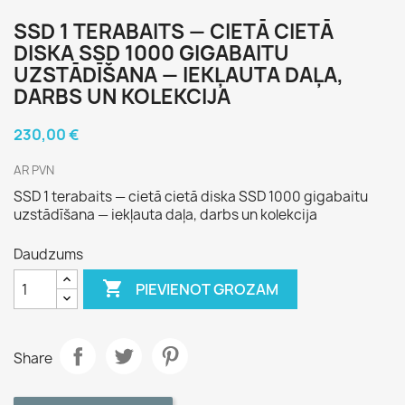
SSD 1 TERABAITS — CIETĀ CIETĀ
DISKA SSD 1000 GIGABAITU
UZSTĀDĪŠANA — IEKĻAUTA DAĻA,
DARBS UN KOLEKCIJA
230,00 €
AR PVN
SSD 1 terabaits — cietā cietā diska SSD 1000 gigabaitu
uzstādīšana — iekļauta daļa, darbs un kolekcija
Daudzums

PIEVIENOT GROZAM
Share