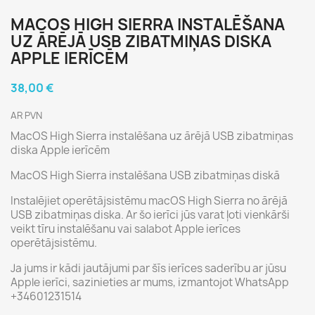
MACOS HIGH SIERRA INSTALĒŠANA
UZ ĀRĒJĀ USB ZIBATMIŅAS DISKA
APPLE IERĪCĒM
38,00 €
AR PVN
MacOS High Sierra instalēšana uz ārējā USB zibatmiņas
diska Apple ierīcēm
MacOS High Sierra instalēšana USB zibatmiņas diskā
Instalējiet operētājsistēmu macOS High Sierra no ārējā
USB zibatmiņas diska. Ar šo ierīci jūs varat ļoti vienkārši
veikt tīru instalēšanu vai salabot Apple ierīces
operētājsistēmu.
Ja jums ir kādi jautājumi par šīs ierīces saderību ar jūsu
Apple ierīci, sazinieties ar mums, izmantojot WhatsApp
+34601231514