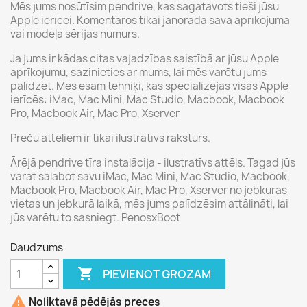
Mēs jums nosūtīsim pendrive, kas sagatavots tieši jūsu
Apple ierīcei. Komentāros tikai jānorāda sava aprīkojuma
vai modeļa sērijas numurs.
Ja jums ir kādas citas vajadzības saistībā ar jūsu Apple
aprīkojumu, sazinieties ar mums, lai mēs varētu jums
palīdzēt. Mēs esam tehniķi, kas specializējas visās Apple
ierīcēs: iMac, Mac Mini, Mac Studio, Macbook, Macbook
Pro, Macbook Air, Mac Pro, Xserver
Preču attēliem ir tikai ilustratīvs raksturs.
Ārējā pendrive tīra instalācija - ilustratīvs attēls. Tagad jūs
varat salabot savu iMac, Mac Mini, Mac Studio, Macbook,
Macbook Pro, Macbook Air, Mac Pro, Xserver no jebkuras
vietas un jebkurā laikā, mēs jums palīdzēsim attālināti, lai
jūs varētu to sasniegt. PenosxBoot
Daudzums

PIEVIENOT GROZAM

Noliktavā pēdējās preces