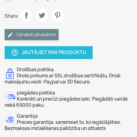
Share
Uzraksti atsauksmi
JAUTĀJIET PAR PRODUKTU
help_outline
Drošības politika.
Drošs pirkums ar SSL drošības sertifikātu. Droši
maksājumu veidi: Paypal vai 3D Secure.
piegādes politika
Konkrēti un precīzi piegādes laiki. Piegādāti vairāk
nekā 69000 paku.
Garantija
Preces garantija, saņemsiet to, ko iegādājāties.
Bezmaksas instalēšanas palīdzība un atbalsts