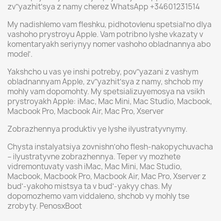
zvʺyazhitʹsya z namy cherez WhatsApp +34601231514
My nadishlemo vam fleshku, pidhotovlenu spetsialʹno dlya
vashoho prystroyu Apple. Vam potribno lyshe vkazaty v
komentaryakh seriynyy nomer vashoho obladnannya abo
modelʹ.
Yakshcho u vas ye inshi potreby, povʺyazani z vashym
obladnannyam Apple, zvʺyazhitʹsya z namy, shchob my
mohly vam dopomohty. My spetsializuyemosya na vsikh
prystroyakh Apple: iMac, Mac Mini, Mac Studio, Macbook,
Macbook Pro, Macbook Air, Mac Pro, Xserver
Zobrazhennya produktiv ye lyshe ilyustratyvnymy.
Chysta instalyatsiya zovnishnʹoho flesh-nakopychuvacha
– ilyustratyvne zobrazhennya. Teper vy mozhete
vidremontuvaty vash iMac, Mac Mini, Mac Studio,
Macbook, Macbook Pro, Macbook Air, Mac Pro, Xserver z
budʹ-yakoho mistsya ta v budʹ-yakyy chas. My
dopomozhemo vam viddaleno, shchob vy mohly tse
zrobyty. PenosxBoot