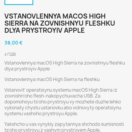
VSTANOVLENNYA MACOS HIGH
SIERRA NA ZOVNISHNYU FLESHKU
DLYA PRYSTROYIV APPLE
38,00 €
з ПДВ
Vstanovlennya macOS High Sierra na zovnishnyu fleshku
dlya prystroyiv Apple
Vstanovlennya macOS High Sierra na fleshku
Vstanovitʹ operatsiynu systemu macOS High Sierra iz
zovnishnʹoho flesh-nakopychuvacha USB. Za
dopomohoyu tsʹoho prystroyu vy mozhete duzhe lehko
vykonaty chystu ustanovku abo vidnovyty operatsiynu
systemu vashoho prystroyu Apple.
Yakshcho u vas vynykly zapytannya shchodo sumisnosti
tsʹoho prystroyu z vashym prystroyem Apple,