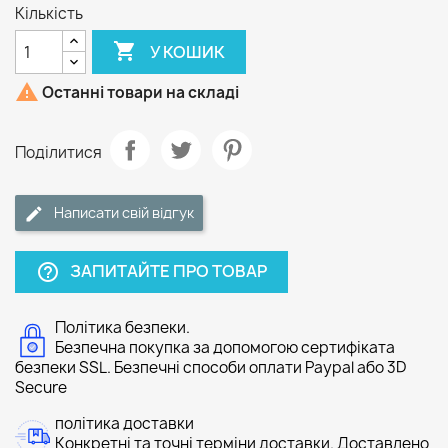
Кількість

У КОШИК

Останні товари на складі
Поділитися
Написати свій відгук
ЗАПИТАЙТЕ ПРО ТОВАР
help_outline
Політика безпеки.
Безпечна покупка за допомогою сертифіката
безпеки SSL. Безпечні способи оплати Paypal або 3D
Secure
політика доставки
Конкретні та точні терміни доставки. Доставлено