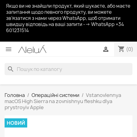
Якщо ви не знайшли продукт, який шукаєте, або маєте
запитання щодо певного продукту, ви можете
зв’язатися з нами через WhatsApp, щоб отримати
швидшу відповідь на ваші запити --> WhatsApp +34
601231514
shopping_cart


(0)
search
Головна
Операційні системи
Vstanovlennya
macOS High Sierra na zovnishnyu fleshku dlya
prystroyiv Apple
НОВИЙ