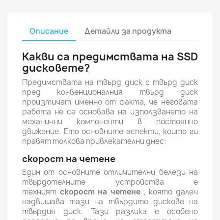
Описание
Детайли за продукта
Какви са предимствата на SSD
дисковете?
Предимствата на твърд диск с твърд диск
пред конвенционалния твърд диск
произтичат именно от факта, че неговата
работа не се основава на използването на
механични компоненти в постоянно
движение. Ето основните аспекти, които ги
правят толкова привлекателни днес:
скорост на четене
Един от основните отличителни белези на
твърдотелните устройства е
техният
скорост на четене
, която далеч
надвишава тази на твърдите дискове на
твърдия диск. Тази разлика е особено