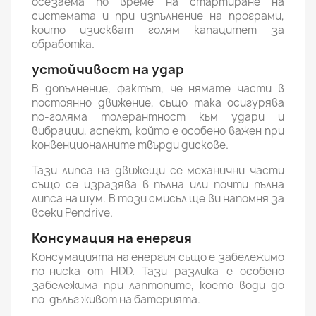
осезаема по време на стартиране на
системата и при изпълнение на програми,
които изискват голям капацитет за
обработка.
устойчивост на удар
В допълнение, фактът, че нямате части в
постоянно движение, също така осигурява
по-голяма толерантност към удари и
вибрации, аспект, който е особено важен при
конвенционалните твърди дискове.
Тази липса на движещи се механични части
също се изразява в пълна или почти пълна
липса на шум. В този смисъл ще ви напомня за
всеки Pendrive.
Консумация на енергия
Консумацията на енергия също е забележимо
по-ниска от HDD. Тази разлика е особено
забележима при лаптопите, което води до
по-дълъг живот на батерията.