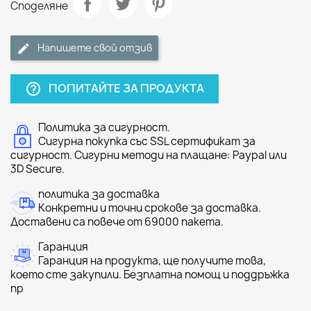
Споделяне
Напишете свой отзив
ПОПИТАЙТЕ ЗА ПРОДУКТА
help_outline
Политика за сигурност.
Сигурна покупка със SSL сертификат за
сигурност. Сигурни методи на плащане: Paypal или
3D Secure.
политика за доставка
Конкретни и точни срокове за доставка.
Доставени са повече от 69000 пакета.
Гаранция
Гаранция на продукта, ще получите това,
което сте закупили. Безплатна помощ и поддръжка
пр