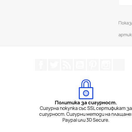
Показа
артик
Facebook
Twitter
RSS
YouTube
Pinterest
Instagra
Tik
Политика за сигурност.
Сигурна покупка със SSL сертификат з
сигурност. Сигурни методи на плащане
Paypal или 3D Secure.