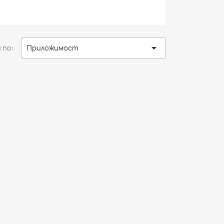

 по:
Приложимост