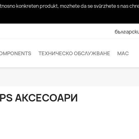
rosi otnosno konkreten produkt, mozhete da se svŭrzhete s nas c
българск
OMPONENTS
ТЕХНИЧЕСКО ОБСЛУЖВАНЕ
MAC
PS АКСЕСОАРИ