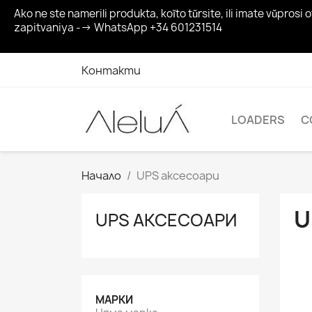
Ako ne ste namerili produkta, koĭto tŭrsite, ili imate vŭp
zapitvaniya --> WhatsApp +34 601231514
Контакти
LOADERS
C
Начало
UPS аксесоари
U
UPS АКСЕСОАРИ
МАРКИ