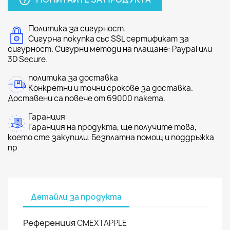
help_outline
Политика за сигурност.
Сигурна покупка със SSL сертификат за
сигурност. Сигурни методи на плащане: Paypal или
3D Secure.
политика за доставка
Конкретни и точни срокове за доставка.
Доставени са повече от 69000 пакета.
Гаранция
Гаранция на продукта, ще получите това,
което сте закупили. Безплатна помощ и поддръжка
пр
Детайли за продукта
Референция
CMEXTAPPLE