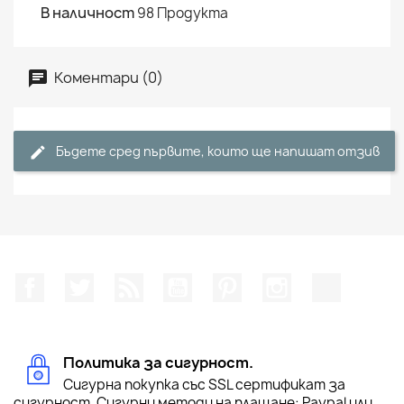
В наличност
98 Продукта
Коментари (0)
Бъдете сред първите, които ще напишат отзив
Facebook
Twitter
RSS
YouTube
Pinterest
Instagram Feed
TikTok
Политика за сигурност.
Сигурна покупка със SSL сертификат за
сигурност. Сигурни методи на плащане: Paypal или