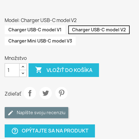
Model: Charger USB-C model V2
Charger USB-C model V1
Charger USB-C model V2
Charger Mini USB-C model V3
Množstvo

VLOŽIŤ DO KOŠÍKA
Zdieľať
Napíšte svoju recenziu
OPÝTAJTE SA NA PRODUKT
help_outline