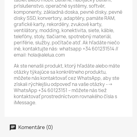
príslušenstvo, operačné systémy, softvér,
komponenty, základná doska, pevné disky, pevné
disky SSD, konvertory, adaptéry, pamäte RAM,
grafické karty, rekordéry, zvukové karty,
ventilátory, modding, konektivita, siete, káble,
telefóny, stoly, tlačiarne, spotrebný materiál,
periférie, služby, počítače atď. Ak hľadáte niečo
iné, kontaktujte nás: whatsapp +34 601231514 //
email: hola@alelua.com
Ak ste nenašli produkt, ktorý hľadáte alebo máte
otázky týkajúce sa konkrétneho produktu,
môžete nás kontaktovať cez WhatsApp, aby ste
získali rýchlejšiu odpoveď na vaše otázky -->
WhatsApp +34 60123151 – môžete nás tiež
kontaktovať prostredníctvom rovnakého čísla s
iMessage.
Komentáre (0)