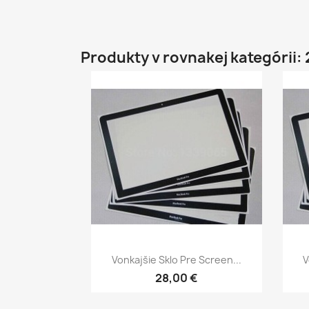
Produkty v rovnakej kategórii: 
Rýchly náhľad

Vonkajšie Sklo Pre Screen...
V
28,00 €