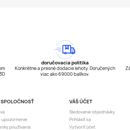
am
Tok
doručovacia politika
tom
Konkrétne a presné dodacie lehoty. Doručených
Zá
 3D
viac ako 69000 balíkov.
 SPOLOČNOSŤ
VÁŠ ÚČET
ava
Sledovanie objednávky
e upozornenie
Prihlásiť sa
nky používania
Vytvoriť účet