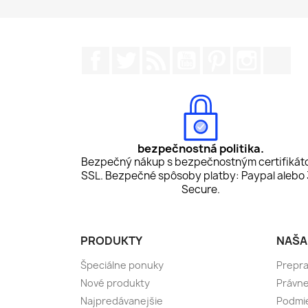
Facebook
Twitter
RSS
YouTube
Pinterest
Instagr
Tik
bezpečnostná politika.
Bezpečný nákup s bezpečnostným certifiká
SSL. Bezpečné spôsoby platby: Paypal alebo
Secure.
PRODUKTY
NAŠA
Špeciálne ponuky
Prepr
Nové produkty
Právn
Najpredávanejšie
Podmie