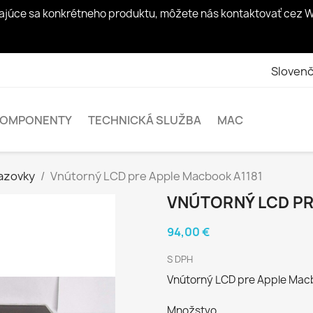
ýkajúce sa konkrétneho produktu, môžete nás kontaktovať cez W
Slovenč
KOMPONENTY
TECHNICKÁ SLUŽBA
MAC
azovky
Vnútorný LCD pre Apple Macbook A1181
VNÚTORNÝ LCD PR
94,00 €
S DPH
Vnútorný LCD pre Apple Mac
Množstvo