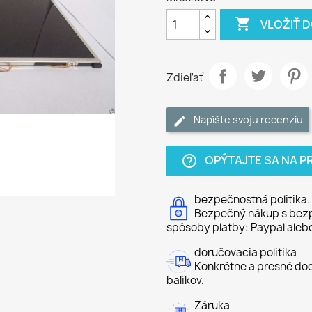

VLOŽIŤ 
Zdieľať
Napíšte svoju recenziu
OPÝTAJTE SA NA 
help_outline
bezpečnostná politika.
Bezpečný nákup s bez
spôsoby platby: Paypal aleb
doručovacia politika
Konkrétne a presné do
balíkov.
Záruka