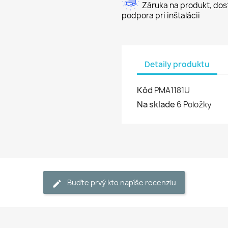
Záruka na produkt, dost
podpora pri inštalácii
Detaily produktu
Kód
PMA1181U
Na sklade
6 Položky
Buďte prvý kto napíše recenziu