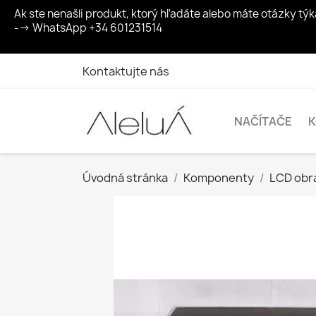
Ak ste nenašli produkt, ktorý hľadáte alebo máte otázky t
--> WhatsApp +34 601231514
Kontaktujte nás
NAČÍTAČE
Úvodná stránka
Komponenty
LCD obr