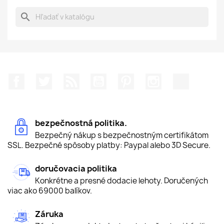
search
Facebook
Twitter
RSS
YouTube
Pinterest
Instagram
TikTok
bezpečnostná politika.
Bezpečný nákup s bezpečnostným certifikátom
SSL. Bezpečné spôsoby platby: Paypal alebo 3D Secure.
doručovacia politika
Konkrétne a presné dodacie lehoty. Doručených
viac ako 69000 balíkov.
Záruka