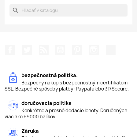
search
Facebook
Twitter
RSS
YouTube
Pinterest
Instagram
TikTok
bezpečnostná politika.
Bezpečný nákup s bezpečnostným certifikátom
SSL. Bezpečné spôsoby platby: Paypal alebo 3D Secure.
doručovacia politika
Konkrétne a presné dodacie lehoty. Doručených
viac ako 69000 balíkov.
Záruka