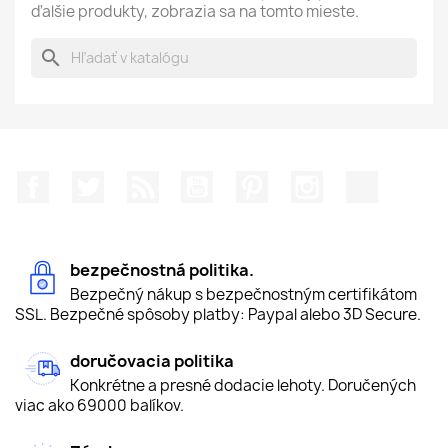
ďalšie produkty, zobrazia sa na tomto mieste.
search
Facebook
Twitter
RSS
YouTube
Pinterest
Instagram
TikTok
bezpečnostná politika.
Bezpečný nákup s bezpečnostným certifikátom
SSL. Bezpečné spôsoby platby: Paypal alebo 3D Secure.
doručovacia politika
Konkrétne a presné dodacie lehoty. Doručených
viac ako 69000 balíkov.