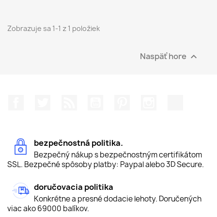
Zobrazuje sa 1-1 z 1 položiek
Naspäť hore

Facebook
Twitter
RSS
YouTube
Pinterest
Instagram
TikTok
bezpečnostná politika.
Bezpečný nákup s bezpečnostným certifikátom
SSL. Bezpečné spôsoby platby: Paypal alebo 3D Secure.
doručovacia politika
Konkrétne a presné dodacie lehoty. Doručených
viac ako 69000 balíkov.