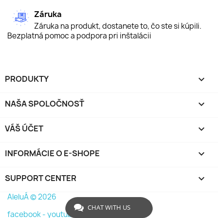
Záruka
Záruka na produkt, dostanete to, čo ste si kúpili.
Bezplatná pomoc a podpora pri inštalácii
PRODUKTY

NAŠA SPOLOČNOSŤ

VÁŠ ÚČET

INFORMÁCIE O E-SHOPE
keyboard_arrow_down
SUPPORT CENTER

AleluÁ © 2026
CHAT WITH US
facebook -
youtube -
instagram