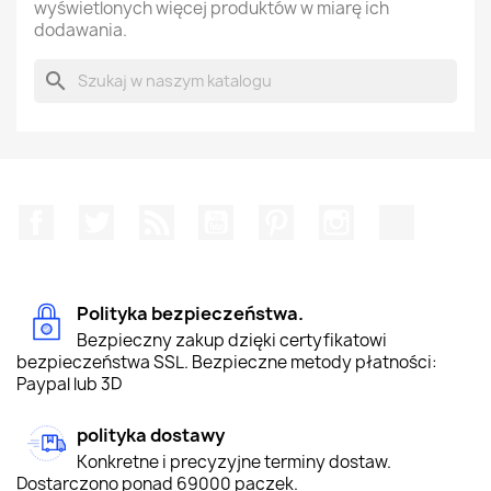
wyświetlonych więcej produktów w miarę ich
dodawania.
search
Facebook
Twitter
Rss
YouTube
Pinterest
Instagram
TikTok
Polityka bezpieczeństwa.
Bezpieczny zakup dzięki certyfikatowi
bezpieczeństwa SSL. Bezpieczne metody płatności:
Paypal lub 3D
polityka dostawy
Konkretne i precyzyjne terminy dostaw.
Dostarczono ponad 69000 paczek.