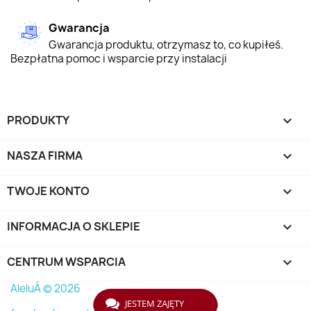
Gwarancja
Gwarancja produktu, otrzymasz to, co kupiłeś.
Bezpłatna pomoc i wsparcie przy instalacji
PRODUKTY

NASZA FIRMA

TWOJE KONTO

INFORMACJA O SKLEPIE
keyboard_arrow_down
CENTRUM WSPARCIA

AleluÁ © 2026
JESTEM ZAJĘTY