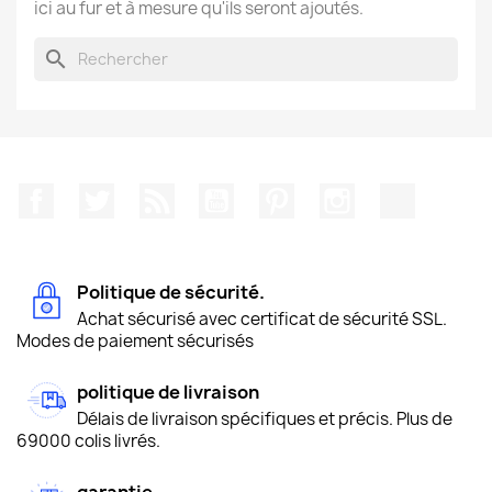
ici au fur et à mesure qu'ils seront ajoutés.
search
Facebook
Twitter
Rss
YouTube
Pinterest
Instagram
TikTok
Politique de sécurité.
Achat sécurisé avec certificat de sécurité SSL.
Modes de paiement sécurisés
politique de livraison
Délais de livraison spécifiques et précis. Plus de
69000 colis livrés.
garantie