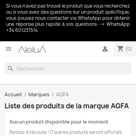
Si vous n'avez pas trouvé le produit que vous recherchez
ou si vous avez des questions sur un produit spécifique,
vous pouvez nous contacter via WhatsApp pour obtenir
une réponse plus rapide à vos questions --> WhatsApp
+34 601231514
shopping_cart


(0)
search
Accueil
Marques
AGFA
Liste des produits de la marque AGFA
Aucun produit disponible pour le moment
Restez à l'écoute ! D'autres produits seront affichés