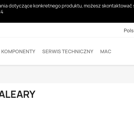
pytania dotyczące konkretnego produktu, możesz skontaktowa
14
Pols
KOMPONENTY
SERWIS TECHNICZNY
MAC
ALEARY