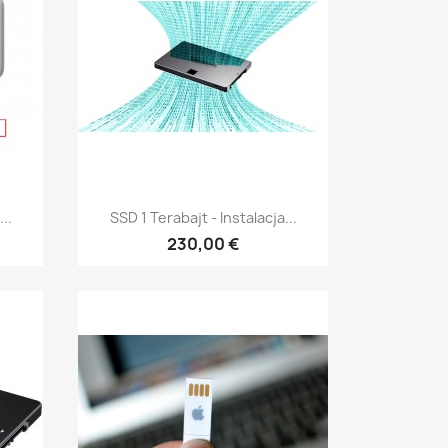
Szybki podgląd

..
SSD 1 Terabajt - Instalacja...
230,00 €