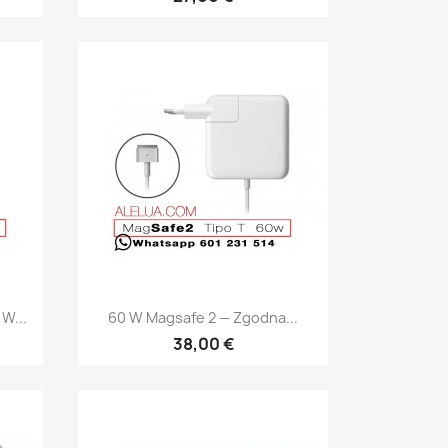
Szybki podgląd

W...
60 W Magsafe 2 — Zgodna...
38,00 €