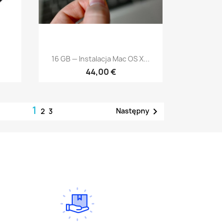
Szybki podgląd

.
16 GB — Instalacja Mac OS X...
44,00 €
1

Następny
2
3