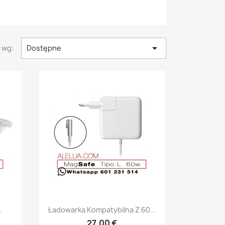

 wg:
Dostępne
Szybki podgląd

.
Ładowarka Kompatybilna Z 60...
27,00 €