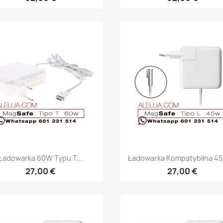
Szybki podgląd
Szybki podgląd


Ładowarka 60W Typu T...
Ładowarka Kompatybilna 45 
27,00 €
27,00 €