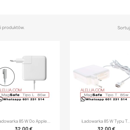
6 produktów.
Sortuj
Szybki podgląd
Szybki podgląd


adowarka 85 W Do Apple...
Ładowarka 85 W Typu T..
32,00 €
32,00 €