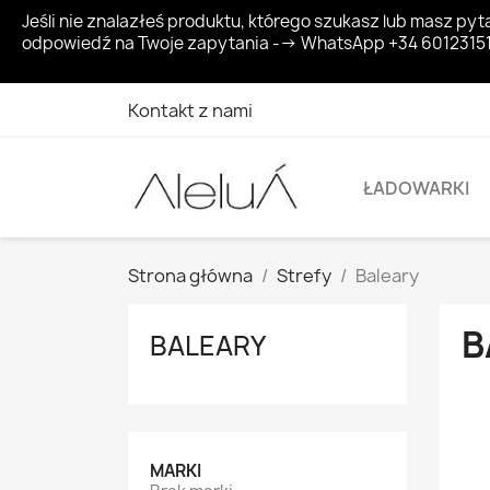
Jeśli nie znalazłeś produktu, którego szukasz lub masz 
odpowiedź na Twoje zapytania --> WhatsApp +34 6012315
Kontakt z nami
ŁADOWARKI
Strona główna
Strefy
Baleary
B
BALEARY
MARKI