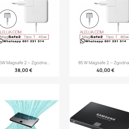
Szybki podgląd
Szybki podgląd


5W Magsafe 2 — Zgodna...
85 W Magsafe 2 — Zgodna.
38,00 €
40,00 €