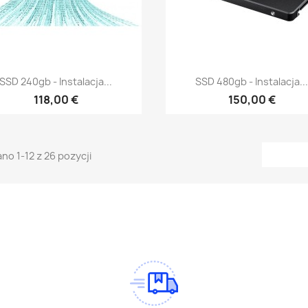
Szybki podgląd
Szybki podgląd


SSD 240gb - Instalacja...
SSD 480gb - Instalacja..
118,00 €
150,00 €
no 1-12 z 26 pozycji
am
Tok