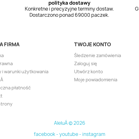
polityka dostawy
Konkretne i precyzyjne terminy dostaw.
G
Dostarczono ponad 69000 paczek.
A FIRMA
TWOJE KONTO
ka
Śledzenie zamówienia
prawna
Zaloguj się
 i warunki użytkowania
Utwórz konto
uÁ
Moje powiadomienia
czna płatność
kt
strony
AleluÁ © 2026
facebook -
youtube -
instagram