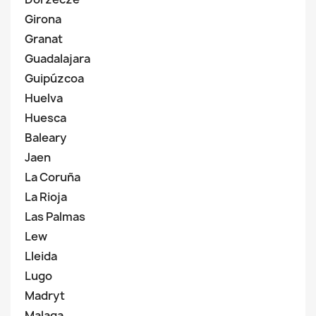
Girona
Granat
Guadalajara
Guipúzcoa
Huelva
Huesca
Baleary
Jaen
La Coruña
La Rioja
Las Palmas
Lew
Lleida
Lugo
Madryt
Malaga