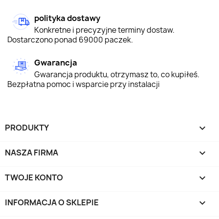
polityka dostawy
Konkretne i precyzyjne terminy dostaw.
Dostarczono ponad 69000 paczek.
Gwarancja
Gwarancja produktu, otrzymasz to, co kupiłeś.
Bezpłatna pomoc i wsparcie przy instalacji
PRODUKTY

NASZA FIRMA

TWOJE KONTO

INFORMACJA O SKLEPIE
keyboard_arrow_down