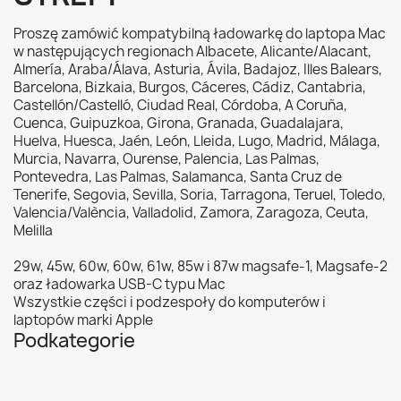
Proszę zamówić kompatybilną ładowarkę do laptopa Mac
w następujących regionach
Albacete, Alicante/Alacant,
Almería, Araba/Álava, Asturia, Ávila, Badajoz, Illes Balears,
Barcelona, Bizkaia, Burgos, Cáceres, Cádiz, Cantabria,
Castellón/Castelló, Ciudad Real, Córdoba, A Coruña,
Cuenca, Guipuzkoa, Girona, Granada, Guadalajara,
Huelva, Huesca, Jaén, León, Lleida, Lugo, Madrid, Málaga,
Murcia, Navarra, Ourense, Palencia, Las Palmas,
Pontevedra, Las Palmas, Salamanca, Santa Cruz de
Tenerife, Segovia, Sevilla, Soria, Tarragona, Teruel, Toledo,
Valencia/València, Valladolid, Zamora, Zaragoza, Ceuta,
Melilla
29w, 45w, 60w, 60w, 61w, 85w i 87w magsafe-1, Magsafe-2
oraz ładowarka USB-C typu Mac
Wszystkie części i podzespoły do komputerów i
laptopów marki Apple
Podkategorie