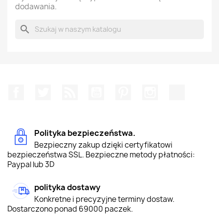
dodawania.
search
Facebook
Twitter
Rss
YouTube
Pinterest
Instagram
TikTok
Polityka bezpieczeństwa.
Bezpieczny zakup dzięki certyfikatowi
bezpieczeństwa SSL. Bezpieczne metody płatności:
Paypal lub 3D
polityka dostawy
Konkretne i precyzyjne terminy dostaw.
Dostarczono ponad 69000 paczek.