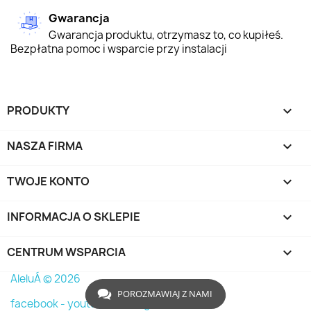
Gwarancja
Gwarancja produktu, otrzymasz to, co kupiłeś.
Bezpłatna pomoc i wsparcie przy instalacji
PRODUKTY

NASZA FIRMA

TWOJE KONTO

INFORMACJA O SKLEPIE
keyboard_arrow_down
CENTRUM WSPARCIA

AleluÁ © 2026
POROZMAWIAJ Z NAMI
facebook -
youtube -
instagram