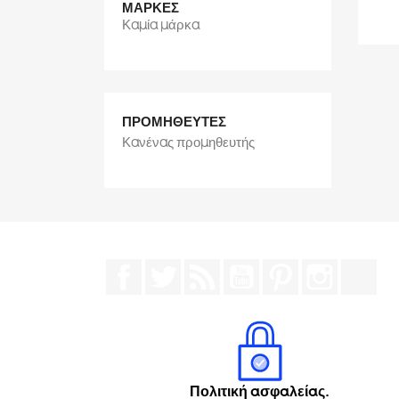
ΜΆΡΚΕΣ
Καμία μάρκα
ΠΡΟΜΗΘΕΥΤΈΣ
Κανένας προμηθευτής
Facebook
Twitter
RSS
YouTube
Pinterest
Instagr
Tik
Πολιτική ασφαλείας.