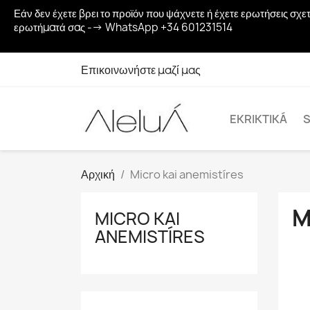
Εάν δεν έχετε βρει το προϊόν που ψάχνετε ή έχετε ερωτήσεις σ
ερωτήματά σας --> WhatsApp +34 601231514
Επικοινωνήστε μαζί μας
EKRIKTIKÁ
S
Αρχική
Micro kai anemistíres
M
MICRO KAI
ANEMISTÍRES