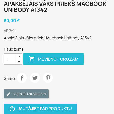
APAKŠĒJAIS VĀKS PRIEKŠ MACBOOK
UNIBODY A1342
80,00 €
AR PVN
Apakšējais vāks priekš Macbook Unibody A1342
Daudzums

PIEVIENOT GROZAM
Share
Uzraksti atsauksmi
JAUTĀJIET PAR PRODUKTU
help_outline