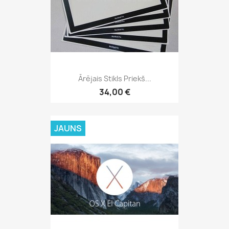
Ārējais Stikls Priekš...
34,00 €
JAUNS