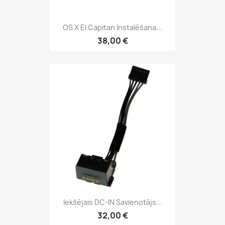
OS X El Capitan Instalēšana...
38,00 €
Iekšējais DC-IN Savienotājs...
32,00 €