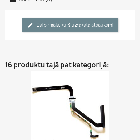
Esi pirmais, kurš uzraksta atsauksmi
16 produktu tajā pat kategorijā: