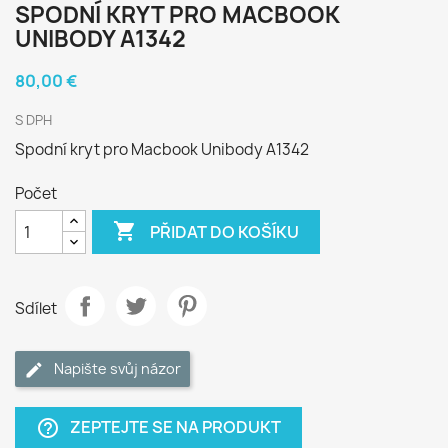
SPODNÍ KRYT PRO MACBOOK
UNIBODY A1342
80,00 €
S DPH
Spodní kryt pro Macbook Unibody A1342
Počet

PŘIDAT DO KOŠÍKU
Sdílet
Napište svůj názor
ZEPTEJTE SE NA PRODUKT
help_outline