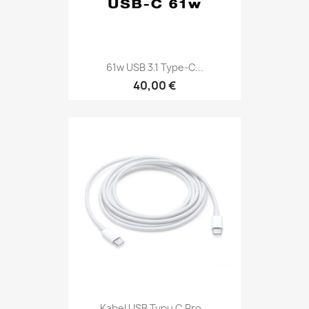
61w USB 3.1 Type-C...
40,00 €
Kabel USB Typu C Pro...