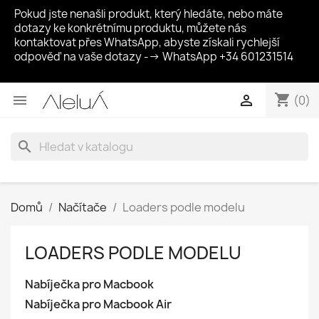
Pokud jste nenašli produkt, který hledáte, nebo máte
dotazy ke konkrétnímu produktu, můžete nás
kontaktovat přes WhatsApp, abyste získali rychlejší
odpověď na vaše dotazy --> WhatsApp +34 601231514
shopping_cart


(0)
search
Domů
Načítače
Loaders podle modelu
LOADERS PODLE MODELU
Nabíječka pro Macbook
Nabíječka pro Macbook Air