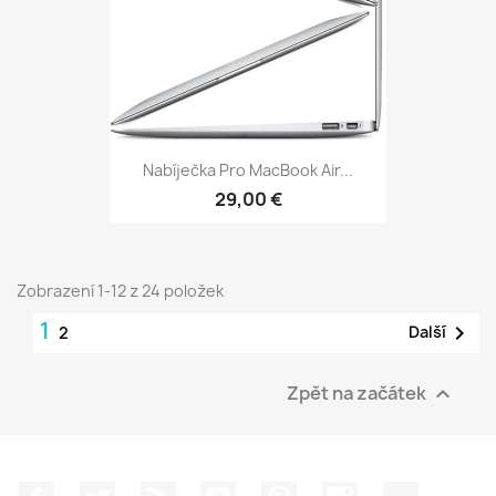
Nabíječka Pro MacBook Air...
29,00 €
Zobrazení 1-12 z 24 položek
1

Další
2
Zpět na začátek

Facebook
Twitter
Rss
YouTube
Pinterest
Instagram
TikTok