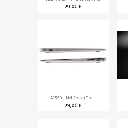
29,00 €
Rychlý náhled

A1369 – Nabíječka Pro...
29,00 €