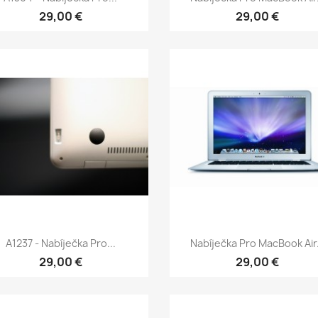
29,00 €
29,00 €
Rychlý náhled
Rychlý náhled


A1237 - Nabíječka Pro...
Nabíječka Pro MacBook Air.
29,00 €
29,00 €