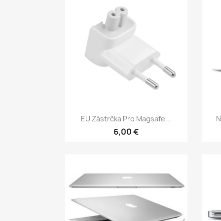
Rychlý náhled

EU Zástrčka Pro Magsafe...
N
6,00 €