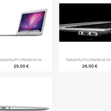
Rychlý náhled
Rychlý náhled


abíječka Pro MacBook Air...
Nabíječka Pro MacBook Air.
29,00 €
29,00 €