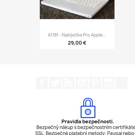
Rychlý náhled

A1181 - Nabíječka Pro Apple...
29,00 €
Facebook
Twitter
Rss
YouTube
Pinterest
Instagr
Tik
Pravidla bezpečnosti.
Bezpečný nákup s bezpečnostním certifikát
SSL. Bezpečné platební metody: Paypal nebo