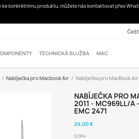
zy ke konkrétnímu produktu, můžete nás kontaktovat přes Whats
Češt
KOMPONENTY
TECHNICKÁ SLUŽBA
MAC
Nabíječka pro Macbook Air
Nabíječka pro MacBook Air 
NABÍJEČKA PRO MA
2011 - MC969LL/A 
EMC 2471
29,00 €
S DPH