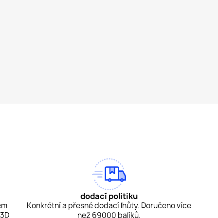
am
Tok
dodací politiku
em
Konkrétní a přesné dodací lhůty. Doručeno více
 3D
než 69000 balíků.