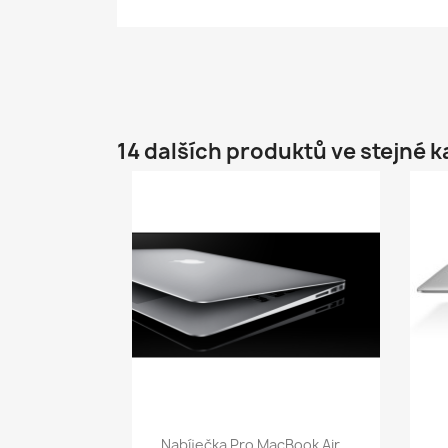
14 dalších produktů ve stejné k
Rychlý náhled

Nabíječka Pro MacBook Air...