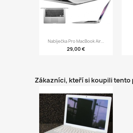
Rychlý náhled

Nabíječka Pro MacBook Air...
29,00 €
Zákazníci, kteří si koupili tento