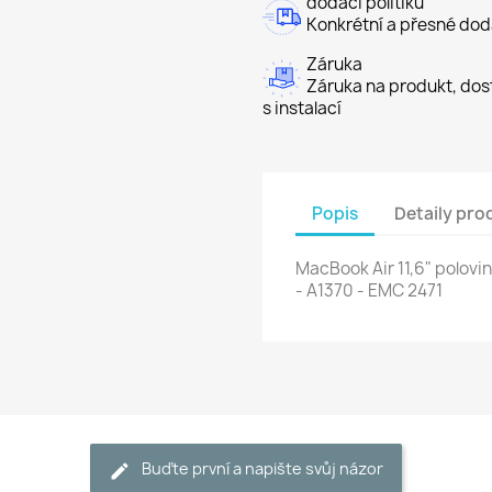
dodací politiku
Konkrétní a přesné dod
Záruka
Záruka na produkt, dost
s instalací
Popis
Detaily pro
MacBook Air 11,6" polovi
- A1370 - EMC 2471
Buďte první a napište svůj názor