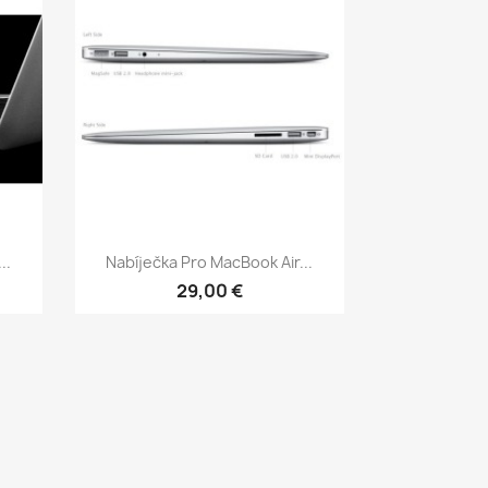
Rychlý náhled

..
Nabíječka Pro MacBook Air...
29,00 €