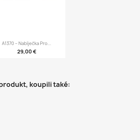
Rychlý náhled

A1370 – Nabíječka Pro...
29,00 €
 produkt, koupili také: