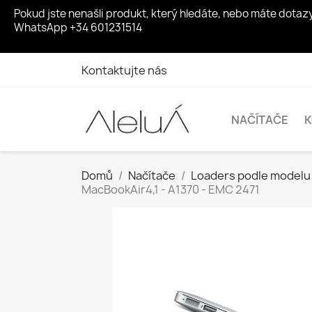
Pokud jste nenašli produkt, který hledáte, nebo máte dota
WhatsApp +34 601231514
Kontaktujte nás
NAČÍTAČE
Domů
Načítače
Loaders podle modelu
MacBookAir4,1 - A1370 - EMC 2471