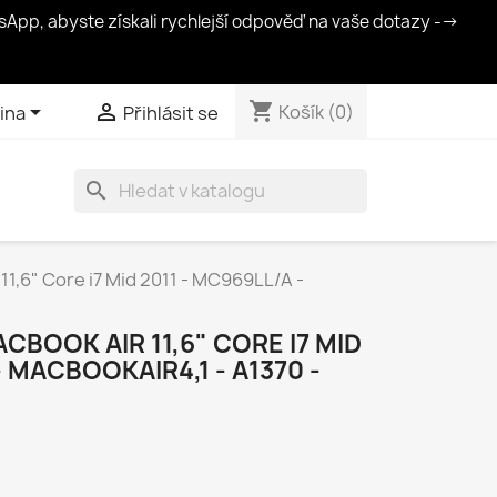
App, abyste získali rychlejší odpověď na vaše dotazy -->
shopping_cart


Košík
(0)
ina
Přihlásit se
search
11,6" Core i7 Mid 2011 - MC969LL/A -
CBOOK AIR 11,6" CORE I7 MID
- MACBOOKAIR4,1 - A1370 -