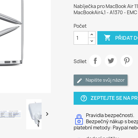
Nabíječka pro MacBook Air 11
MacBookAir4,1 - A1370 - EMC
Počet

PŘIDAT 
Sdílet
Napište svůj názor
ZEPTEJTE SE NA P
help_outline

Pravidla bezpečnosti.
Bezpečný nákup s bezp
platební metody: Paypal neb