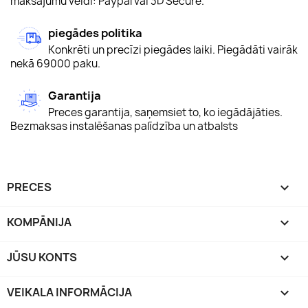
maksājumu veidi: Paypal vai 3D Secure.
piegādes politika
Konkrēti un precīzi piegādes laiki. Piegādāti vairāk
nekā 69000 paku.
Garantija
Preces garantija, saņemsiet to, ko iegādājāties.
Bezmaksas instalēšanas palīdzība un atbalsts
PRECES

KOMPĀNIJA

JŪSU KONTS

VEIKALA INFORMĀCIJA
keyboard_arrow_down