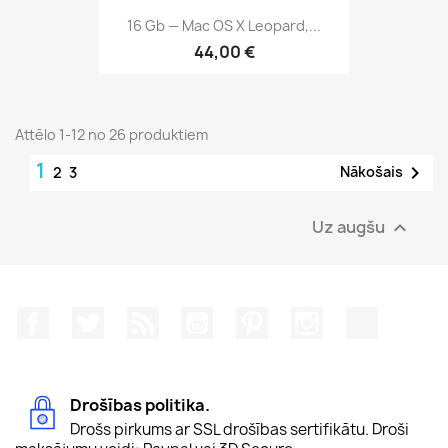
16 Gb — Mac OS X Leopard,...
44,00 €
Attēlo 1-12 no 26 produktiem
1

Nākošais
2
3
Uz augšu

Facebook
Twitter
Rss
YouTube
Pinterest
Instagram
TikTok
Drošības politika.
Drošs pirkums ar SSL drošības sertifikātu. Droši