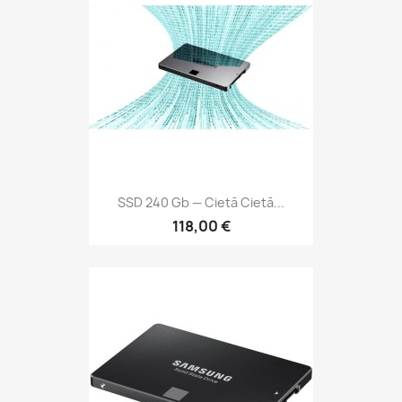
SSD 240 Gb — Cietā Cietā...
118,00 €