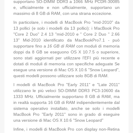
supportano SO-DIMM DDR3 a 1066 MHz PCDR-30085
e, ufficialmente e non ufficialmente, supportano un
massimo di 8 GB di RAM, con una strana eccezione.
In particolare, i modelli di MacBook Pro "mid-2010" da
13 pollici (e
solo
i modelli da 13 pollici): i
MacBook Pro
"Core 2 Duo" 2.4 13 "mid-2010
e
" Core 2 Duo " 2.66
13" Mid-2010
identificato da
MacBookPro7.1
- può
supportare fino a
16 GB di RAM
con moduli di memoria
doppi da 8 GB se eseguono OS X 10.7.5 o superiore,
sono stati aggiornati per utilizzare l'EFI più recente e
dotati di moduli di memoria con specifiche adeguate
Se
esegue una versione di Mac OS X 10.6 "Snow Leopard",
questi modelli possono utilizzare solo 8GB di RAM.
I modelli di MacBook Pro "Early 2011" e "Late 2011"
utilizzano le più veloci SO-DIMM DDR3 PC3-10600 da
1333 MHz.
Ufficialmente supportano 8 GB di RAM, ma
in realtà supporta 16 GB di RAM indipendentemente dal
sistema operativo installato, anche se solo i modelli
MacBook Pro "Early 2011" sono in grado di eseguire
una versione di Mac OS X 10.6 "Snow Leopard"
Infine, i modelli di MacBook Pro con display non-Retina