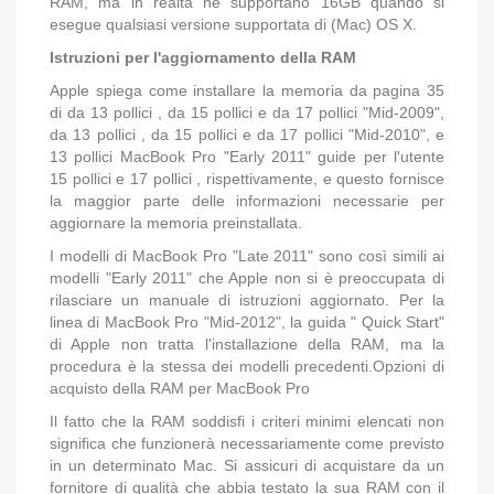
RAM, ma in realtà ne supportano 16GB quando si
esegue qualsiasi versione supportata di (Mac) OS X.
Istruzioni per l'aggiornamento della RAM
Apple spiega come installare la memoria da pagina 35
di
da 13 pollici
,
da 15 pollici
e
da 17 pollici
"Mid-2009",
da 13 pollici
,
da 15 pollici
e
da 17 pollici
"Mid-2010",
e
13 pollici MacBook Pro "Early 2011" guide per l'utente
15 pollici
e
17 pollici
, rispettivamente, e questo fornisce
la maggior parte delle informazioni necessarie per
aggiornare la memoria preinstallata.
I modelli di MacBook Pro "Late 2011" sono così simili ai
modelli "Early 2011" che Apple non si è preoccupata di
rilasciare un manuale di istruzioni aggiornato.
Per la
linea di MacBook Pro "Mid-2012", la guida "
Quick Start"
di Apple non tratta l'installazione della RAM, ma la
procedura è la stessa dei modelli precedenti.
Opzioni di
acquisto della RAM per MacBook Pro
Il fatto che la RAM soddisfi i criteri minimi elencati non
significa che funzionerà necessariamente come previsto
in un determinato Mac.
Si assicuri di acquistare da un
fornitore di qualità che abbia testato la sua RAM con il