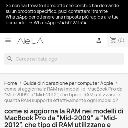
Se non hai trovato il prodotto che cerchi o hai domande
su un prodotto specifico, puoi contattarci tramite
WhatsApp per ottenere una risposta più rapida alle tue
domande --> WhatsApp +34 601231514
shopping_cart


(0)
search
Home
Guide di riparazione per computer Apple
come si aggiorna la RAM nei modelli di MacBook Pro da
"Mid-2009" a "Mid-2012", che tipo di RAM utilizzano e
quanta RAM supporta effettivamente ogni modello?
come si aggiorna la RAM nei modelli di
MacBook Pro da "Mid-2009" a "Mid-
2012", che tipo di RAM utilizzano e