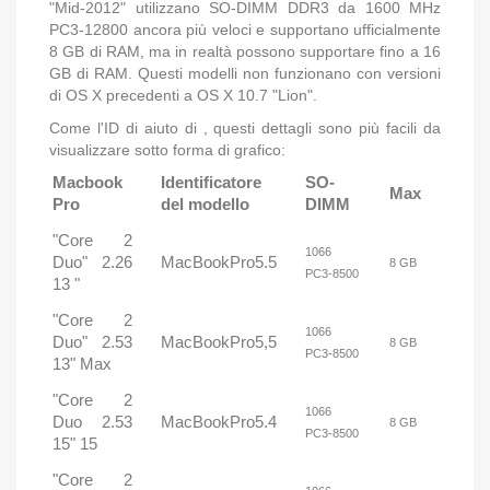
"Mid-2012" utilizzano SO-DIMM DDR3 da 1600 MHz
PC3-12800 ancora più veloci e supportano ufficialmente
8 GB di RAM, ma in realtà possono supportare fino a 16
GB di RAM.
Questi modelli non funzionano con versioni
di OS X precedenti a OS X 10.7 "Lion".
Come l'ID di aiuto di
, questi dettagli sono più facili da
visualizzare sotto forma di grafico:
Macbook
Identificatore
SO-
Max
Pro
del modello
DIMM
"Core 2
1066
Duo" 2.26
MacBookPro5.5
8 GB
PC3-8500
13 "
"Core 2
1066
Duo" 2.53
MacBookPro5,5
8 GB
PC3-8500
13" Max
"Core 2
1066
Duo 2.53
MacBookPro5.4
8 GB
PC3-8500
15" 15
"Core 2