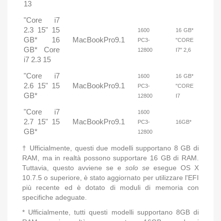
13
"Core i7
2.3 15" 15
1600
16 GB*
GB* 16
MacBookPro9.1
PC3-
"CORE
GB* Core
12800
I7" 2,6
i7 2.3 15
"Core i7
1600
16 GB*
2.6 15" 15
MacBookPro9.1
PC3-
"CORE
GB*
12800
I7
"Core i7
1600
2.7 15" 15
MacBookPro9.1
PC3-
16GB*
GB*
12800
† Ufficialmente, questi due modelli supportano 8 GB di
RAM, ma in realtà possono supportare 16 GB di RAM.
Tuttavia, questo avviene se e
solo se
esegue OS X
10.7.5 o superiore, è stato aggiornato per utilizzare l'EFI
più recente ed è dotato di moduli di memoria con
specifiche adeguate.
* Ufficialmente, tutti questi modelli supportano 8GB di