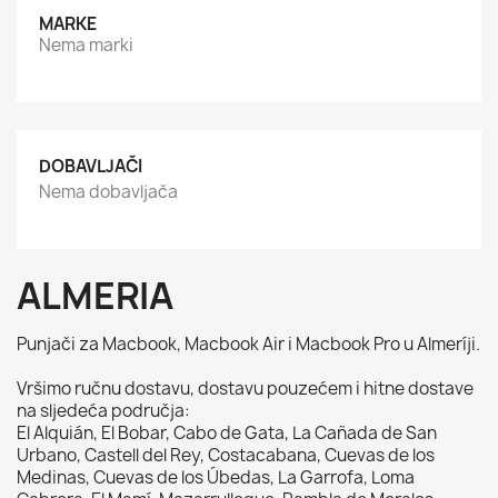
MARKE
Nema marki
DOBAVLJAČI
Nema dobavljača
ALMERIA
Punjači za Macbook, Macbook Air i Macbook Pro u Almeríji.
Vršimo ručnu dostavu, dostavu pouzećem i hitne dostave
na sljedeća područja:
El Alquián, El Bobar, Cabo de Gata, La Cañada de San
Urbano, Castell del Rey, Costacabana, Cuevas de los
Medinas, Cuevas de los Úbedas, La Garrofa, Loma