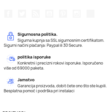
Facebook
Twitter
Rss
YouTube
Pinterest
Instagram
TikTok
Sigurnosna politika.
Sigurna kupnja sa SSL sigurnosnim certifikatom.
Sigurni načini plaćanja: Paypal ili 3D Secure.
politika isporuke
Konkretni i precizni rokovi isporuke. Isporučeno
više od 69000 paketa.
Jamstvo
Garancija proizvoda, dobit ćete ono što ste kupili.
Besplatna pomoć i podrška pri instalaci