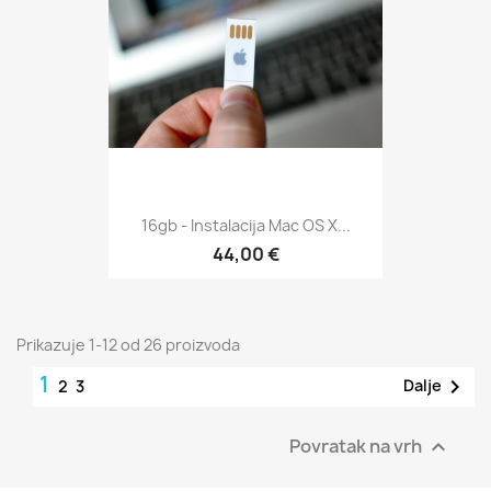
16gb - Instalacija Mac OS X...
44,00 €
Prikazuje 1-12 od 26 proizvoda
1

Dalje
2
3
Povratak na vrh
