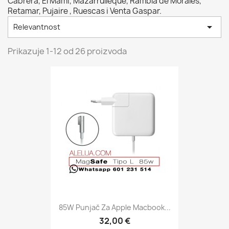
Cabrera, El Mamí, Mazarrulleque, Rambla de Morales,
Retamar, Pujaire , Ruescas i Venta Gaspar.

Relevantnost
Prikazuje 1-12 od 26 proizvoda
85W Punjač Za Apple Macbook...
32,00 €