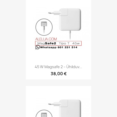
45 W Magsafe 2 – Ühilduv...
38,00 €