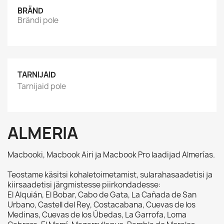
BRÄND
Brändi pole
TARNIJAID
Tarnijaid pole
ALMERIA
Macbooki, Macbook Airi ja Macbook Pro laadijad Almerías.
Teostame käsitsi kohaletoimetamist, sularahasaadetisi ja
kiirsaadetisi järgmistesse piirkondadesse:
El Alquián, El Bobar, Cabo de Gata, La Cañada de San
Urbano, Castell del Rey, Costacabana, Cuevas de los
Medinas, Cuevas de los Úbedas, La Garrofa, Loma