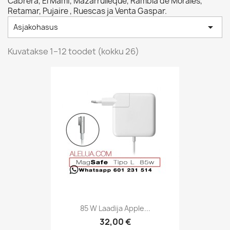
Cabrera, El Mamí, Mazarrulleque, Rambla de Morales,
Retamar, Pujaire , Ruescas ja Venta Gaspar.

Asjakohasus
Kuvatakse 1–12 toodet (kokku 26)
85 W Laadija Apple...
32,00 €