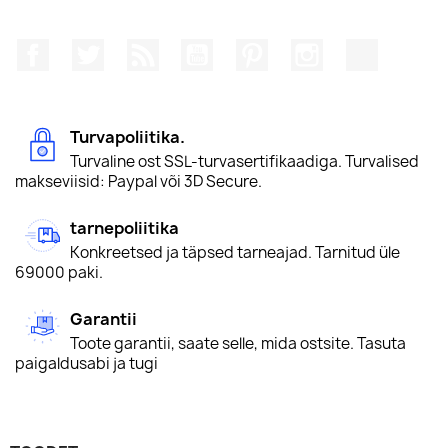
Facebook
Twitter
Rss
YouTube
Pinterest
Instagram
TikTok
Turvapoliitika.
Turvaline ost SSL-turvasertifikaadiga. Turvalised
makseviisid: Paypal või 3D Secure.
tarnepoliitika
Konkreetsed ja täpsed tarneajad. Tarnitud üle
69000 paki.
Garantii
Toote garantii, saate selle, mida ostsite. Tasuta
paigaldusabi ja tugi