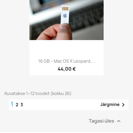
16 GB – Mac OS X Leopard,...
44,00 €
Kuvatakse 1–12 toodet (kokku 26)
1

Järgmine
2
3
Tagasi üles
