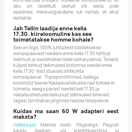
kontrollimise lihtsaks.
Roheline sümboliseerib, et
aku on täielikult laetud või seda pole
seadmes.
merevaigukollane tuli näitab, et akut
laetakse.
Jah Tellin laadija enne kella
17.30. kiireloomuline kas see
toimetatakse homme kohale?
See on õige. 100% juhtudest töödeldakse
esmaspäevast reedeni enne kella 17.30 tehtud
tellimusi ja saadetakse teele samal päeval. Teisest
küljest tehtud tellimused kiirkorras reedel enne
kella 17.30. Nad jõuavad sihtkohta
esmaspäeval. Transpordifirmad, kellega
koostööd teeme Nädalavahetustel nad kohale ei
toimeta, seega pärast reedet kell 17.30 ja
nädalavahetusel laekunud tellimused lähevad
tagasi tarnitakse järgmise nädala teisipäeval.
Kuidas ma saan 60 W adapteri eest
maksta?
Halleluujas
Maksta saab: Paypaliga, Paypali
kaudu deebet- või krediitkaardiga ja