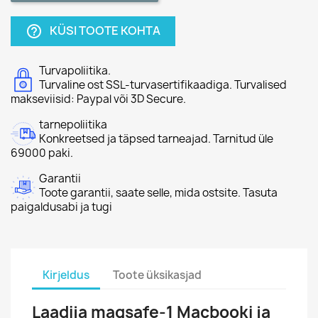
KÜSI TOOTE KOHTA
help_outline
Turvapoliitika.
Turvaline ost SSL-turvasertifikaadiga. Turvalised
makseviisid: Paypal või 3D Secure.
tarnepoliitika
Konkreetsed ja täpsed tarneajad. Tarnitud üle
69000 paki.
Garantii
Toote garantii, saate selle, mida ostsite. Tasuta
paigaldusabi ja tugi
Kirjeldus
Toote üksikasjad
Laadija magsafe-1 Macbooki ja