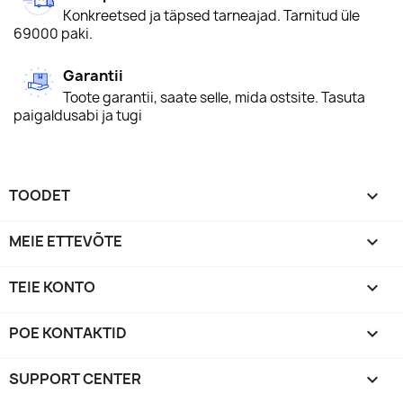
Konkreetsed ja täpsed tarneajad. Tarnitud üle
69000 paki.
Garantii
Toote garantii, saate selle, mida ostsite. Tasuta
paigaldusabi ja tugi
TOODET

MEIE ETTEVÕTE

TEIE KONTO

POE KONTAKTID
keyboard_arrow_down
SUPPORT CENTER
