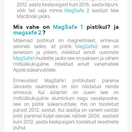
2012. aasta keskpaigast kuni 2016. aasta lõpuni,
võib teil vaja minna
MagSafe 2
laadijat teie
MacBooki jaoks.
Mis vahe on
MagSafe 1
pistikul? ja
magsafe 2
?
Mõlemad pistikud on magnetilised, erinevus
seisneb selles, et pistik
MagSafe2
see on
lamedam ja pikem, mõeldud ainult uusimate
MagSafe1
mudelite jaoks see on paksem ja vähem
ristkülikukujuline, mõeldud ainult vanematele
Apple sülearvutitele.
Erinevatest MagSafe'i pistikutest parema
ülevaate saamiseks on siin näidatud nende
erinevus.
Kui adapter on uuem see on
ristkülikukujuline alumiinium nagu vasakpoolne,
see on pistik sülearvutitele, mis on toodetud
pärast 2012. aastat.
Kui laadija on vanem vastab
pildi paremal küljel olevale näitele 2006. aastast
kuni 2012. aasta keskpaigani toodetud seadmete
puhul.