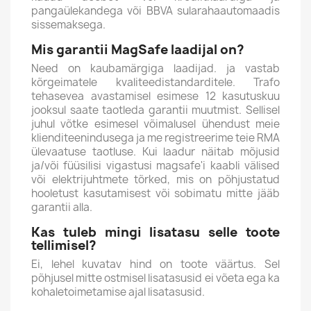
pangaülekandega või BBVA sularahaautomaadis
sissemaksega.
Mis garantii MagSafe laadijal on?
Need on kaubamärgiga laadijad. ja vastab
kõrgeimatele kvaliteedistandarditele. Trafo
tehasevea avastamisel esimese 12 kasutuskuu
jooksul saate taotleda garantii muutmist.
Sellisel
juhul võtke esimesel võimalusel ühendust meie
klienditeenindusega ja me registreerime teie RMA
ülevaatuse taotluse. Kui laadur näitab
mõjusid
ja/või füüsilisi vigastusi magsafe'i kaabli välised
või elektrijuhtmete tõrked, mis on põhjustatud
hooletust kasutamisest või sobimatu mitte jääb
garantii alla.
Kas tuleb mingi lisatasu selle toote
tellimisel?
Ei, lehel kuvatav hind on toote väärtus. Sel
põhjusel mitte
ostmisel lisatasusid ei võeta ega ka
kohaletoimetamise ajal lisatasusid.