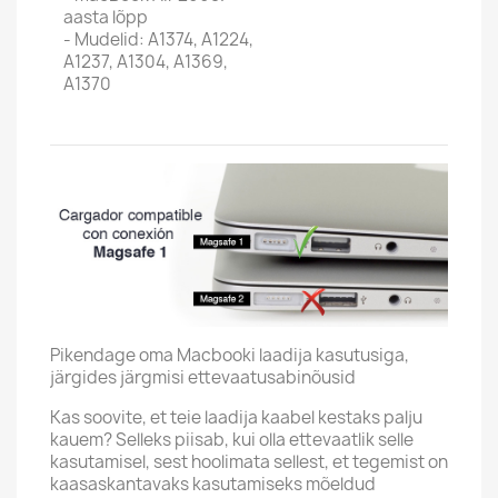
aasta lõpp
- Mudelid: A1374, A1224,
A1237, A1304, A1369,
A1370
Pikendage oma Macbooki laadija kasutusiga,
järgides järgmisi ettevaatusabinõusid
Kas soovite, et teie laadija kaabel kestaks palju
kauem? Selleks piisab, kui olla ettevaatlik selle
kasutamisel, sest hoolimata sellest, et tegemist on
kaasaskantavaks kasutamiseks mõeldud