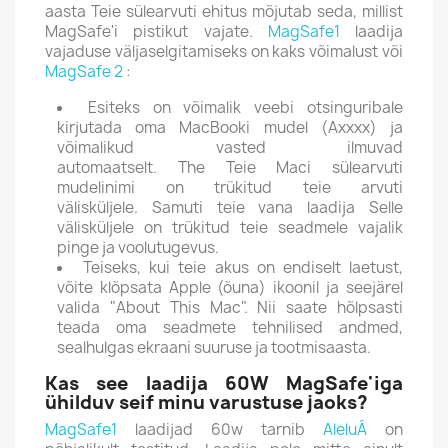
aasta Teie sülearvuti ehitus mõjutab seda, millist
MagSafe'i pistikut vajate.
MagSafe1
laadija
vajaduse väljaselgitamiseks on kaks võimalust või
MagSafe 2
:
Esiteks on võimalik veebi otsinguribale
kirjutada oma MacBooki mudel (Axxxx) ja
võimalikud vasted ilmuvad
automaatselt.
The Teie Maci sülearvuti
mudelinimi on trükitud teie arvuti
välisküljele.
Samuti teie vana laadija Selle
välisküljele on trükitud teie seadmele vajalik
pinge ja voolutugevus.
Teiseks, kui teie akus on endiselt laetust,
võite klõpsata Apple (õuna) ikoonil ja seejärel
valida "About This Mac".
Nii saate hõlpsasti
teada oma seadmete tehnilised andmed,
sealhulgas ekraani suuruse ja tootmisaasta.
Kas see laadija 60W MagSafe'iga
ühilduv seif minu varustuse jaoks?
MagSafe1
laadijad 60w tarnib
AleluÁ
on