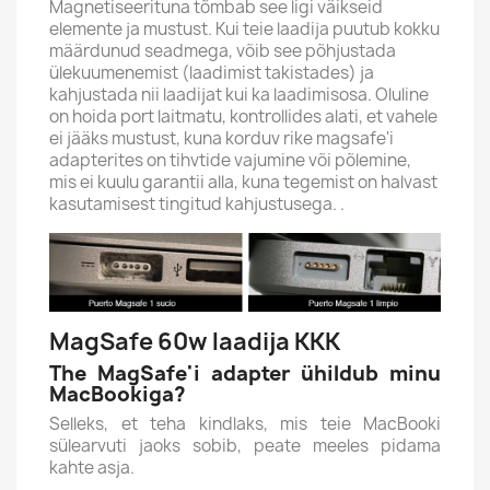
Magnetiseerituna tõmbab see ligi väikseid
elemente ja mustust. Kui teie laadija puutub kokku
määrdunud seadmega, võib see põhjustada
ülekuumenemist (laadimist takistades) ja
kahjustada nii laadijat kui ka laadimisosa. Oluline
on hoida port laitmatu, kontrollides alati, et vahele
ei jääks mustust, kuna korduv rike magsafe'i
adapterites on tihvtide vajumine või põlemine,
mis ei kuulu garantii alla, kuna tegemist on halvast
kasutamisest tingitud kahjustusega. .
MagSafe 60w laadija KKK
The MagSafe'i adapter ühildub minu
MacBookiga?
Selleks, et teha kindlaks, mis teie MacBooki
sülearvuti jaoks sobib, peate meeles pidama
kahte asja.