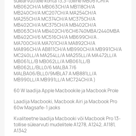
sülearvutitele kohta
13,3-tolline MB061CH/A
MB062CH/A MB063CH/A MB118CH/A
MB240CH/A MC207CH/A MA254CH/A
MA255CH/A MC374CH/A MC375CH/A
MB402CH/A MC375CH/A MB402CH/A
MB063CH/A MB402CH/6CH6740MBA/2440MBA
MB402CH/6 MC516CH/A MB699CH/A .
MA700CH/A MA701CH/A MA892CH/A
MA896CH/A AB811CH/A MB990CH/A MB991CH/A
MC240LL/A MA254LL/A MA255LL/A MA472LL/A
MB061LL/B MB062LL/A MB061LL/B
MB062LL/BLL0/6 MALBA 7/6
MALBA06/BLL0/9MBLA7 A MB881LL/A
MB990LL/A MB991LL/A MC724CH/A
)
60 W laadija Apple Macbookile ja Macbook Prole
Laadija Macbooki, Macbook Airi ja Macbook Pro
60w Magsafe-1 jaoks
Kvaliteetne laadija Macbooki või Macbook Pro 13-
tollise sülearvuti mudelitele A1278, A1242, A1181,
A1342