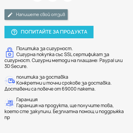
Напишете свой отзив
ПОПИТАЙТЕ ЗА ПРОДУКТА
help_outline
Политика за сигурност.
Сигурна покупка със SSL сертификат за
сигурност. Сигурни методи на плащане: Paypal или
3D Secure.
политика за доставка
Конкретни и точни срокове за доставка.
Доставени са повече от 69000 пакета.
Гаранция
Гаранция на продукта, ще получите това,
което сте закупили. Безплатна помощ и поддръжка
пр