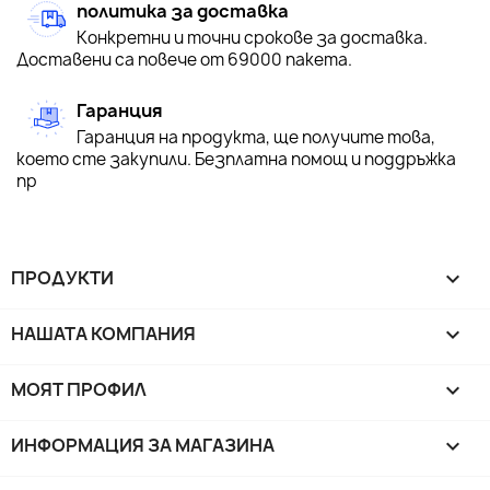
политика за доставка
Конкретни и точни срокове за доставка.
Доставени са повече от 69000 пакета.
Гаранция
Гаранция на продукта, ще получите това,
което сте закупили. Безплатна помощ и поддръжка
пр
ПРОДУКТИ

НАШАТА КОМПАНИЯ

МОЯТ ПРОФИЛ

ИНФОРМАЦИЯ ЗА МАГАЗИНА
keyboard_arrow_down