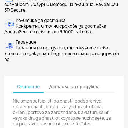
сигурност. Сигурни методи на плащане: Paypal или
3D Secure.
политика за доставка
Конкретни и точни срокове за доставка.
Доставени са повече от 69000 пакета.
Гаранция
Гаранция на продукта, ще получите това,
което сте закупили. Безплатна помощ и поддръжка
пр
Описание
Детайли за продукта
Nie sme spetsialisti po chasti, podobreniya,
rezervni chasti, baterii, zaryadni ustroĭstva,
ekrani, portove za zarezhdane, klaviaturi, kalŭfi i
vsyaka druga chast, ot koyato se nuzhdaete, za
da popravite vasheto Apple ustroĭstvo.