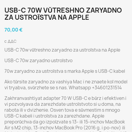
USB-C 70W VŬTRESHNO ZARYADNO
ZA USTROĬSTVA NA APPLE
70,00 €
с ДДС
USB-C 70w vŭtreshno zaryadno za ustroĭstva na Apple
USB-C 70w zaryadno ustroĭstvo
70w zaryadno za ustroĭstva s marka Apple s USB-C kabel
Ako tŭrsite zaryadno za vashiya Mac i ne znaete koĭ model
vi tryabva, svŭrzhete se s nas. Whatsapp +34601231514
Zakhranvashtiyat adapter 70 W USB-C e bŭrz i efektiven i
vi pozvolyava da zarezhdate ustroĭstvoto si u doma, na
rabota ili v dvizhenie. Osven tova e sŭvmestim s mnogo
USB-C kabeli i ustroĭstva za zarezhdane. Apple
preporŭchva da go izpolzvate s 13- ili 15-inchov MacBook
Air s M2 chip, 13-inchov MacBook Pro (2016 g. i po-nov) ili