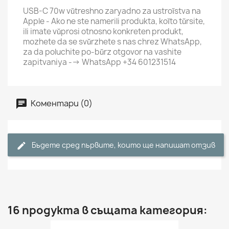
USB-C 70w vŭtreshno zaryadno za ustroĭstva na
Apple - Ako ne ste namerili produkta, koĭto tŭrsite,
ili imate vŭprosi otnosno konkreten produkt,
mozhete da se svŭrzhete s nas chrez WhatsApp,
za da poluchite po-bŭrz otgovor na vashite
zapitvaniya --> WhatsApp +34 601231514
Коментари (0)
Бъдете сред първите, които ще напишат отзив
16 продукта в същата категория: