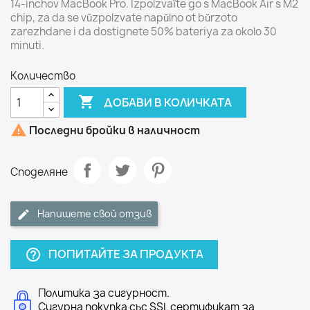
14-inchov MacBook Pro. Izpolzvaĭte go s MacBook Air s M2
chip, za da se vŭzpolzvate napŭlno ot bŭrzoto
zarezhdane i da dostignete 50% bateriya za okolo 30
minuti.
Количество

ДОБАВИ В КОЛИЧКАТА

Последни бройки в наличност
Споделяне
Напишете свой отзив
ПОПИТАЙТЕ ЗА ПРОДУКТА
help_outline
Политика за сигурност.
Сигурна покупка със SSL сертификат за