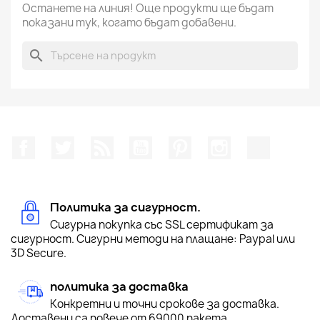
Останете на линия! Още продукти ще бъдат
показани тук, когато бъдат добавени.
search
Facebook
Twitter
RSS
YouTube
Pinterest
Instagram Feed
TikTok
Политика за сигурност.
Сигурна покупка със SSL сертификат за
сигурност. Сигурни методи на плащане: Paypal или
3D Secure.
политика за доставка
Конкретни и точни срокове за доставка.
Доставени са повече от 69000 пакета.