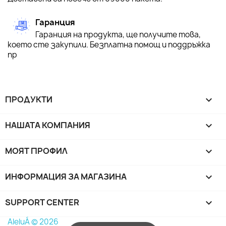
Гаранция
Гаранция на продукта, ще получите това,
което сте закупили. Безплатна помощ и поддръжка
пр
ПРОДУКТИ

НАШАТА КОМПАНИЯ

МОЯТ ПРОФИЛ

ИНФОРМАЦИЯ ЗА МАГАЗИНА
keyboard_arrow_down
SUPPORT CENTER

AleluÁ © 2026