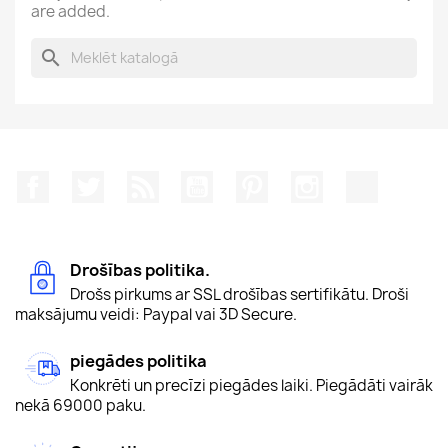
are added.
search
Facebook
Twitter
Rss
YouTube
Pinterest
Instagram
TikTok
Drošības politika.
Drošs pirkums ar SSL drošības sertifikātu. Droši
maksājumu veidi: Paypal vai 3D Secure.
piegādes politika
Konkrēti un precīzi piegādes laiki. Piegādāti vairāk
nekā 69000 paku.