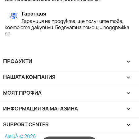
Гаранция
Гаранция на продукта, ще получите това,
което сте закупили. Безплатна помощ и поддръжка
пр
ПРОДУКТИ

НАШАТА КОМПАНИЯ

МОЯТ ПРОФИЛ

ИНФОРМАЦИЯ ЗА МАГАЗИНА
keyboard_arrow_down
SUPPORT CENTER

AleluÁ © 2026