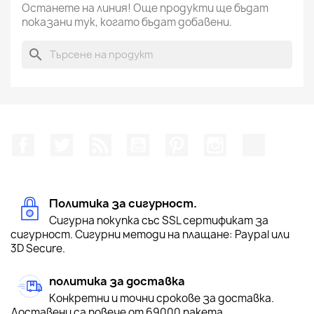
Останете на линия! Още продукти ще бъдат
показани тук, когато бъдат добавени.
search
Facebook
Twitter
RSS
YouTube
Pinterest
Instagram Feed
TikTok
Политика за сигурност.
Сигурна покупка със SSL сертификат за
сигурност. Сигурни методи на плащане: Paypal или
3D Secure.
политика за доставка
Конкретни и точни срокове за доставка.
Доставени са повече от 69000 пакета.