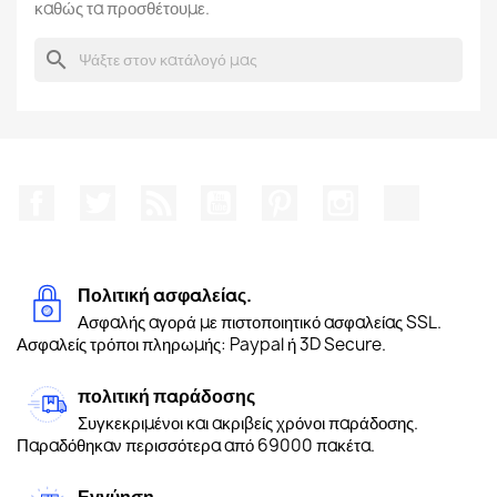
καθώς τα προσθέτουμε.
search
Facebook
Twitter
RSS
YouTube
Pinterest
Instagram
TikTok
Πολιτική ασφαλείας.
Ασφαλής αγορά με πιστοποιητικό ασφαλείας SSL.
Ασφαλείς τρόποι πληρωμής: Paypal ή 3D Secure.
πολιτική παράδοσης
Συγκεκριμένοι και ακριβείς χρόνοι παράδοσης.
Παραδόθηκαν περισσότερα από 69000 πακέτα.
Εγγύηση