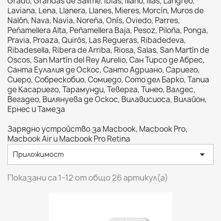
Grado, Grandas de Salime, Ibias, Illano, Illas, Langreo,
Laviana, Lena, Llanera, Llanes, Mieres, Morcín, Muros de
Nalón, Nava, Navia, Noreña, Onís, Oviedo, Parres,
Peñamellera Alta, Peñamellera Baja, Pesoz, Piloña, Ponga,
Pravia, Proaza, Quirós, Las Regueras, Ribadedeva,
Ribadesella, Ribera de Arriba, Riosa, Salas, San Martín de
Oscos, San Martín del Rey Aurelio, Сан Тирсо де Абрес,
Санта Еулалия де Оскос, Санто Адриано, Сариего,
Сиеро, Собрескобио, Сомиедо, Сото дел Барко, Тапиа
де Касариего, Тарамунди, Теверга, Тинео, Валдес,
Вегадео, Вилянуева де Оскос, Вилависиоса, Вилайон,
Ернес и Тамеза
Зарядно устройство за Macbook, Macbook Pro,
Macbook Air и Macbook Pro Retina

Приложимост
Показани са 1-12 от общо 26 артикул(а)