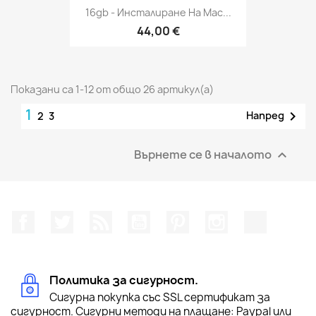
16gb - Инсталиране На Mac...
44,00 €
Показани са 1-12 от общо 26 артикул(а)
1

Напред
2
3
Върнете се в началото

Facebook
Twitter
RSS
YouTube
Pinterest
Instagram Feed
TikTok
Политика за сигурност.
Сигурна покупка със SSL сертификат за
сигурност. Сигурни методи на плащане: Paypal или