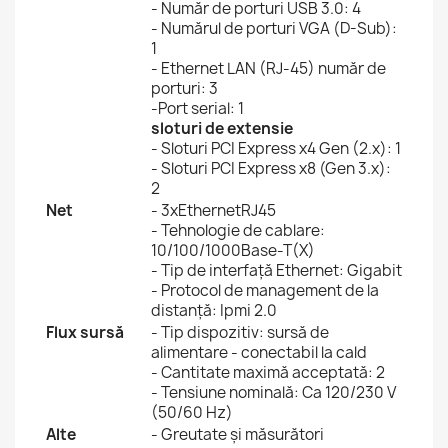
- Număr de porturi USB 3.0: 4
- Numărul de porturi VGA (D-Sub):
1
- Ethernet LAN (RJ-45) număr de
porturi: 3
-Port serial: 1
sloturi de extensie
- Sloturi PCI Express x4 Gen (2.x): 1
- Sloturi PCI Express x8 (Gen 3.x):
2
Net
- 3xEthernetRJ45
- Tehnologie de cablare:
10/100/1000Base-T(X)
- Tip de interfață Ethernet: Gigabit
- Protocol de management de la
distanță: Ipmi 2.0
Flux sursă
- Tip dispozitiv: sursă de
alimentare - conectabil la cald
- Cantitate maximă acceptată: 2
- Tensiune nominală: Ca 120/230 V
(50/60 Hz)
Alte
- Greutate și măsurători