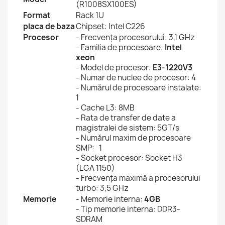
(R1008SX100ES)
Format
Rack 1U
placa de baza
Chipset: Intel C226
Procesor
- Frecvența procesorului: 3,1 GHz
- Familia de procesoare:
Intel
xeon
- Model de procesor:
E3-1220V3
- Numar de nuclee de procesor: 4
- Numărul de procesoare instalate:
1
- Cache L3: 8MB
- Rata de transfer de date a
magistralei de sistem: 5GT/s
- Numărul maxim de procesoare
SMP: 1
- Socket procesor: Socket H3
(LGA 1150)
- Frecvența maximă a procesorului
turbo: 3,5 GHz
Memorie
- Memorie interna:
4GB
- Tip memorie interna: DDR3-
SDRAM