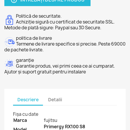
help_outline
Politică de securitate.
Achiziție sigură cu certificat de securitate SSL.
Metode de plată sigure: Paypal sau 3D Secure.
politica de livrare
Termene de livrare specifice si precise. Peste 69000
de pachete livrate.
garanție
Garantie produs, vei primi ceea ce ai cumparat.
Ajutor și suport gratuit pentru instalare
Descriere
Detalii
Fișa cu date
Marca
fujitsu
Primergy RX100 S8
Model