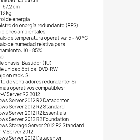
ndidad: 43,54 cm
: 57,2 cm
13 kg
rol de energía
stro de energía redundante (RPS)
iciones ambientales
alo de temperatura operativa: 5 - 40 °C
alo de humedad relativa para
namiento: 10 - 85%
ño
e chasis: Bastidor (1U)
de unidad óptica: DVD-RW
e en rack: Si
e de ventiladores redundante: Si
emas operativos compatibles:
V Server R2 2012
ws Server 2012 R2 Datacenter
ws Server 2012 R2 Standard
s Server 2012 R2 Essentials
ws Server 2012 R2 Foundation
ws Storage Server 2012 R2 Standard
-V Server 2012
ws Server 2012 Datacenter