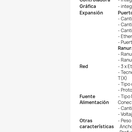
Gráfica
- inte
Expansión
Puerto
- Cant
- Cant
- Cant
- Ethe
- Puert
Ranur
- Ranu
- Ranu
Red
- 3 x 
- Tecn
T(X)
- Tipo
- Prot
Fuente
- Tipo
Alimentación
Conect
- Cant
- Volt
Otras
- Peso
características
Ancho