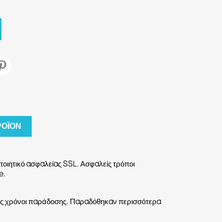
ΡΟΪΌΝ
οιητικό ασφαλείας SSL. Ασφαλείς τρόποι
e.
είς χρόνοι παράδοσης. Παραδόθηκαν περισσότερα