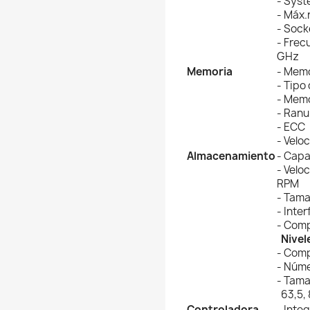
- Syst
- Máx
- Sock
- Frec
GHz
Memoria
- Memo
- Tipo
- Memo
- Ranu
- ECC
- Velo
Almacenamiento
- Capa
- Velo
RPM
- Tama
- Inter
- Comp
Nivel
- Comp
- Núme
- Tama
63,5, 
Controladora
- Inte