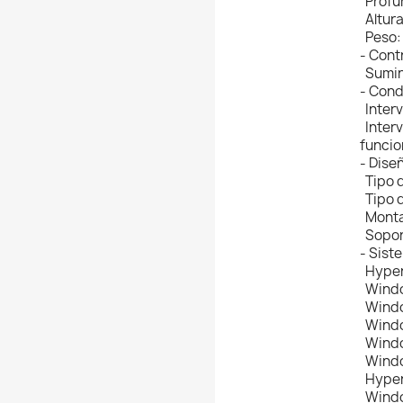
Profu
Altura
Peso: 
- Cont
Sumini
- Cond
Interv
Interv
funcio
- Dise
Tipo d
Tipo 
Montaj
Soport
- Sist
Hyper-
Windo
Windo
Window
Windo
Windo
Hyper
Windo