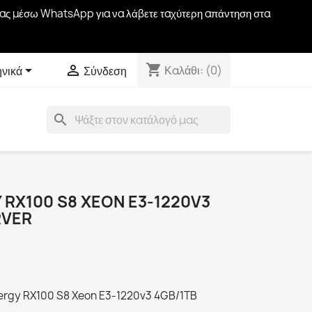
ζί μας μέσω WhatsApp για να λάβετε ταχύτερη απάντηση στα
shopping_cart


Καλάθι:
(0)
ηνικά
Σύνδεση
search
 RX100 S8 XEON E3-1220V3
RVER
imergy RX100 S8 Xeon E3-1220v3 4GB/1TB