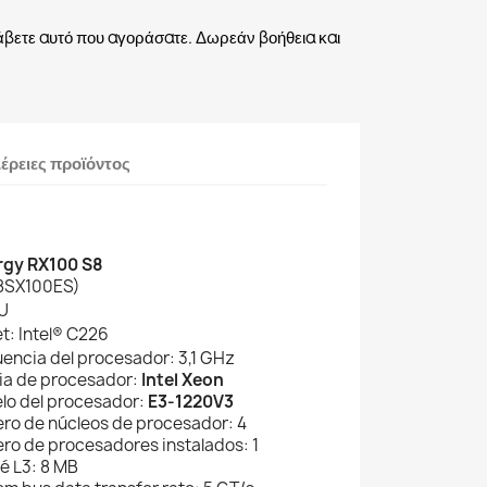
άβετε αυτό που αγοράσατε. Δωρεάν βοήθεια και
έρειες προϊόντος
rgy RX100 S8
8SX100ES)
U
t: Intel® C226
uencia del procesador: 3,1 GHz
lia de procesador:
Intel Xeon
lo del procesador:
E3-1220V3
ro de núcleos de procesador: 4
ro de procesadores instalados: 1
é L3: 8 MB