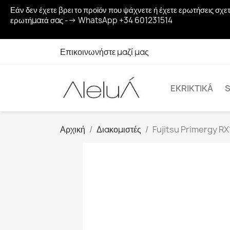
Εάν δεν έχετε βρει το προϊόν που ψάχνετε ή έχετε ερωτήσεις σ
ερωτήματά σας --> WhatsApp +34 601231514
Επικοινωνήστε μαζί μας
EKRIKTIKÁ
S
Αρχική
Διακομιστές
Fujitsu Primergy R