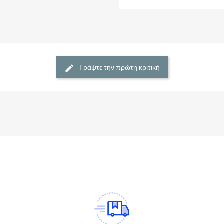
Γράψτε την πρώτη κριτική
am
Tok