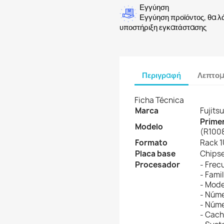
Εγγύηση
Εγγύηση προϊόντος, θα λ
υποστήριξη εγκατάστασης
Περιγραφή
Λεπτομ
Ficha Técnica
Marca
Fujitsu
Prime
Modelo
(R100
Formato
Rack 1
Placa base
Chipse
Procesador
- Frec
- Fami
- Mode
- Núme
- Núme
- Cach