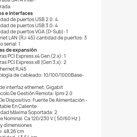
grada
s e Interfaces
idad de puertos USB 2.0: 4
idad de puertos USB 3.0: 4
idad de puertos VGA (D-Sub): 1
rnet LAN (RJ-45) cantidad de puertos: 3
o serial: 1
as de expansión
ras PCI Express x4 Gen (2.x): 1
ras PCI Express x8 (Gen 3.x): 2
Ethernet RJ45
ología de cableado: 10/100/1000Base-
 de interfaz ethernet: Gigabit
ocolo De Gestión Remota: Ipmi 2.0
 De Dispositivo: Fuente De Alimentación -
able En Caliente
idad Máxima Soportada: 2
aje Nominal: Ca 120/230 V ( 50/60 Hz )
 y dimensiones
: 48,26 cm