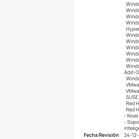
Windo
Window
Windo
Windo
Hyper
Windo
Windo
Windo
Windo
Windo
Window
Add-
Window
VMwar
VMwar
SUSE L
Red Ha
Red Ha
- Nivel
- Sopo
inteli
Fecha Revisión
24-12-