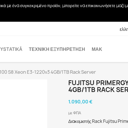
χετικά με ένα συγκεκριμένο προϊόν, μπορείτε να επικοινωνήσετε μα
ελλ
YSTATIKÁ
ΤΕΧΝΙΚΉ ΕΞΥΠΗΡΈΤΗΣΗ
ΜΑΚ
X100 S8 Xeon E3-1220v3 4GB/1TB Rack Server
FUJITSU PRIMERGY
4GB/1TB RACK SE
1.090,00 €
με ΦΠΑ
Διακομιστής Rack Fujitsu Pr