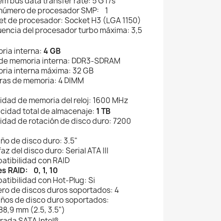
em bus data transfer rate: 5 GT/s
.número de procesador SMP: 1
et de procesador: Socket H3 (LGA 1150)
uencia del procesador turbo máxima: 3,5
ria interna:
4 GB
 de memoria interna: DDR3-SDRAM
ria interna máxima: 32 GB
ras de memoria: 4 DIMM
cidad de memoria del reloj: 1600 MHz
cidad total de almacenaje:
1 TB
cidad de rotación de disco duro: 7200
ño de disco duro: 3.5"
faz del disco duro: Serial ATA III
atibilidad con RAID
es RAID: 0, 1, 10
atibilidad con Hot-Plug: Si
ro de discos duros soportados: 4
ños de disco duro soportados:
88,9 mm (2.5, 3.5")
grada SATA Intel®