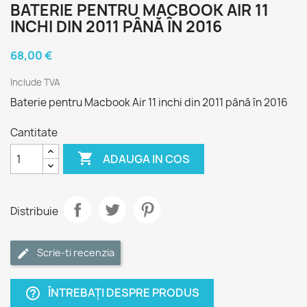
BATERIE PENTRU MACBOOK AIR 11
INCHI DIN 2011 PÂNĂ ÎN 2016
68,00 €
Include TVA
Baterie pentru Macbook Air 11 inchi din 2011 până în 2016
Cantitate

ADAUGA IN COS
Distribuie
Scrie-ti recenzia
ÎNTREBAȚI DESPRE PRODUS
help_outline