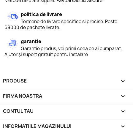
Metode de plată sigure: Paypal sau 3D Secure.
politica de livrare
Termene de livrare specifice si precise. Peste
69000 de pachete livrate.
garanție
Garantie produs, vei primi ceea ce ai cumparat.
Ajutor și suport gratuit pentru instalare
PRODUSE

FIRMA NOASTRA

CONTUL TAU

INFORMATIILE MAGAZINULUI
keyboard_arrow_down