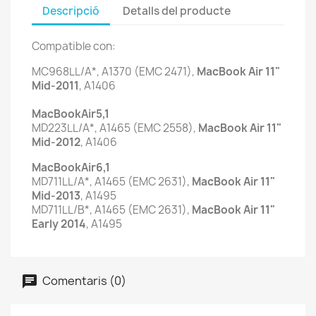
Descripció
Detalls del producte
Compatible con:
MC968LL/A*, A1370 (EMC 2471),
MacBook Air 11"
Mid-2011
, A1406
MacBookAir5,1
MD223LL/A*, A1465 (EMC 2558),
MacBook Air 11"
Mid-2012
, A1406
MacBookAir6,1
MD711LL/A*, A1465 (EMC 2631),
MacBook Air 11"
Mid-2013
, A1495
MD711LL/B*, A1465 (EMC 2631),
MacBook Air 11"
Early 2014
, A1495
Comentaris (0)