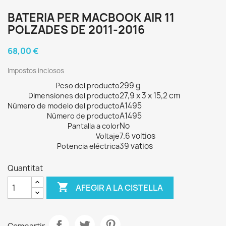
BATERIA PER MACBOOK AIR 11
POLZADES DE 2011-2016
68,00 €
Impostos inclosos
299 g
Peso del producto
27,9 x 3 x 15,2 cm
Dimensiones del producto
A1495
Número de modelo del producto
A1495
Número de producto
No
Pantalla a color
7.6 voltios
Voltaje
39 vatios
Potencia eléctrica
Quantitat

AFEGIR A LA CISTELLA