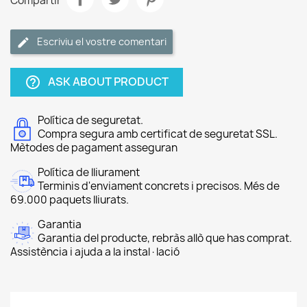
Compartir
Escriviu el vostre comentari
ASK ABOUT PRODUCT
help_outline
Política de seguretat.
Compra segura amb certificat de seguretat SSL.
Mètodes de pagament asseguran
Política de lliurament
Terminis d'enviament concrets i precisos. Més de
69.000 paquets lliurats.
Garantia
Garantia del producte, rebràs allò que has comprat.
Assistència i ajuda a la instal·lació