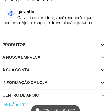
69.000 pacotes entregues.
garantia
Garantia do produto, você receberá o que
comprou. Ajuda e suporte de instalação gratuitos
PRODUTOS

A NOSSA EMPRESA

A SUA CONTA

INFORMAÇÃO DA LOJA
keyboard_arrow_down
CENTRO DE APOIO

AleluÁ © 2026
CONVERSE CONOSCO