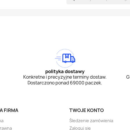
am
Tok
polityka dostawy
Konkretne i precyzyjne terminy dostaw.
G
Dostarczono ponad 69000 paczek.
A FIRMA
TWOJE KONTO
ka
Śledzenie zamówienia
prawna
Zaloguj się