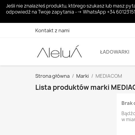
Jeśli nie znalazłeś produktu, którego szukasz lub masz 
odpowiedź na Twoje zapytania --> WhatsApp +34 6012315
Kontakt z nami
ŁADOWARKI
Strona główna
Marki
MEDIACOM
Lista produktów marki MEDI
Brak 
Bądźc
w mia