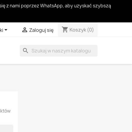
ć się z nami poprzez WhatsApp, aby uzyskać szybszą
shopping_cart


Koszyk
(0)
ki
Zaloguj się
search
uktów