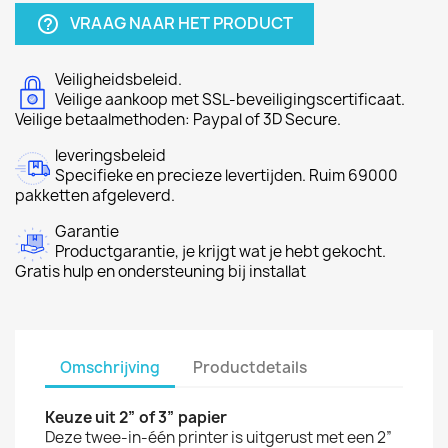
VRAAG NAAR HET PRODUCT
help_outline
Veiligheidsbeleid.
Veilige aankoop met SSL-beveiligingscertificaat.
Veilige betaalmethoden: Paypal of 3D Secure.
leveringsbeleid
Specifieke en precieze levertijden. Ruim 69000
pakketten afgeleverd.
Garantie
Productgarantie, je krijgt wat je hebt gekocht.
Gratis hulp en ondersteuning bij installat
Omschrijving
Productdetails
Keuze uit 2” of 3” papier
Deze twee-in-één printer is uitgerust met een 2”