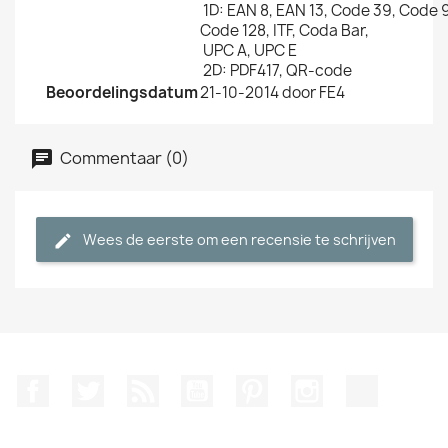
1D: EAN 8, EAN 13, Code 39, Code 
Code 128, ITF, Coda Bar,
UPC A, UPC E
2D: PDF417, QR-code
Beoordelingsdatum
21-10-2014 door FE4
Commentaar (0)
Wees de eerste om een recensie te schrijven
Facebook
Twitter
RSS
YouTube
Pinterest
Instagram
TikTok