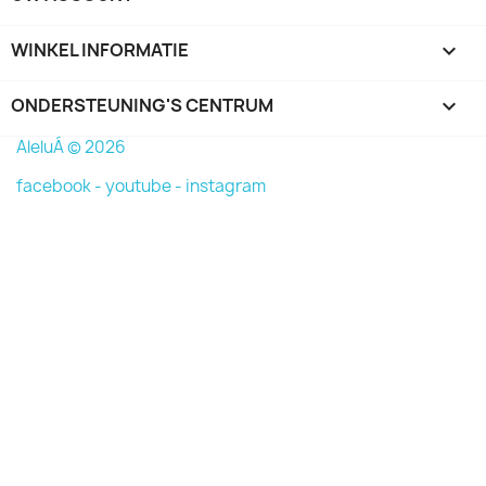
WINKEL INFORMATIE
keyboard_arrow_down
ONDERSTEUNING'S CENTRUM

AleluÁ © 2026
facebook -
youtube -
instagram