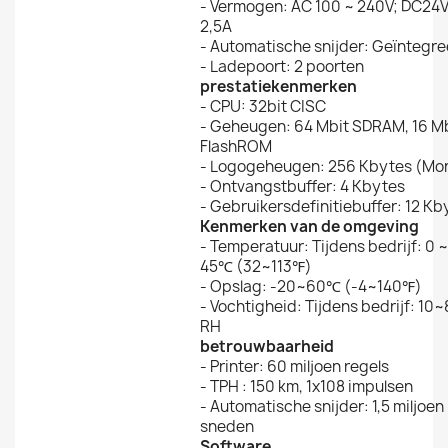
- Vermogen: AC 100 ~ 240V; DC24V
2,5A
- Automatische snijder: Geïntegr
- Ladepoort: 2 poorten
prestatiekenmerken
- CPU: 32bit CISC
- Geheugen: 64 Mbit SDRAM, 16 M
FlashROM
- Logogeheugen: 256 Kbytes (Mo
- Ontvangstbuffer: 4 Kbytes
- Gebruikersdefinitiebuffer: 12 Kb
Kenmerken van de omgeving
- Temperatuur: Tijdens bedrijf: 0 ~
45℃ (32~113℉)
- Opslag: -20~60℃ (-4~140℉)
- Vochtigheid: Tijdens bedrijf: 10
RH
betrouwbaarheid
- Printer: 60 miljoen regels
- TPH : 150 km, 1x108 impulsen
- Automatische snijder: 1,5 miljoen
sneden
Software