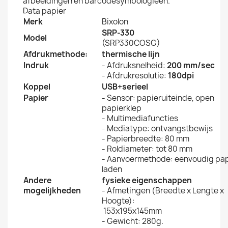
afbeeldingen en barcodesymbologieën.
Data papier
Merk
Bixolon
SRP-330
Model
(SRP330COSG)
Afdrukmethode:
thermische lijn
Indruk
- Afdruksnelheid:
200 mm/sec
- Afdrukresolutie:
180dpi
Koppel
USB+serieel
Papier
- Sensor: papieruiteinde, open
papierklep
- Multimediafuncties
- Mediatype: ontvangstbewijs
- Papierbreedte: 80 mm
- Roldiameter: tot 80 mm
- Aanvoermethode: eenvoudig pap
laden
Andere
fysieke eigenschappen
mogelijkheden
- Afmetingen (Breedte x Lengte x
Hoogte):
153x195x145mm
- Gewicht: 280g.