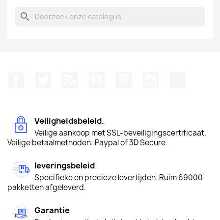
search
Facebook
Twitter
RSS
YouTube
Pinterest
Instagram
TikTok
Veiligheidsbeleid.
Veilige aankoop met SSL-beveiligingscertificaat.
Veilige betaalmethoden: Paypal of 3D Secure.
leveringsbeleid
Specifieke en precieze levertijden. Ruim 69000
pakketten afgeleverd.
Garantie