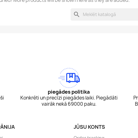
uned! More products will be shown here as they are added.
search
am
Tok
piegādes politika
ši
Konkrēti un precīzi piegādes laiki. Piegādāti
Pr
vairāk nekā 69000 paku.
B
ĀNIJA
JŪSU KONTS
mi
Order tracking