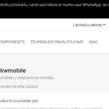
konkrētu produktu, varat sazināties ar mums caur WhatsApp, lai

Latviešu valoda
OMPONENTS
TEHNISKAIS PAKALPOJUMS
MAC
a kwmobile
tátiles y dispositivos moviles.
oviles de alta calidad.
oducts available yet