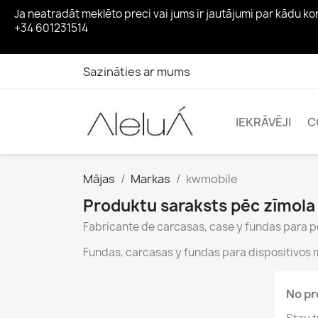
Ja neatradāt meklēto preci vai jums ir jautājumi par kādu 
+34 601231514
Sazināties ar mums
IEKRĀVĒJI
C
Mājas
Markas
kwmobile
Produktu saraksts pēc zīmol
Fabricante de carcasas, case y fundas para por
Fundas, carcasas y fundas para dispositivos m
No pr