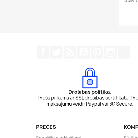
Stay t
Facebook
Twitter
Rss
YouTube
Pinterest
Instagr
Tik
Drošības politika.
Drošs pirkums ar SSL drošības sertifikātu. Dro
maksājumu veidi: Paypal vai 3D Secure.
PRECES
KOMP
Speciālie piedāvājumi
Sūtīju