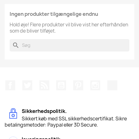
Ingen produkter tilgængelige endnu
Hold øje! Flere produkter vil blive vist her efterhånden
som de bliver tilføjet.
search
Facebook
Twitter
Rss
YouTube
Pinterest
Instagram
TikTok
Sikkerhedspolitik.
Sikkert køb med SSL sikkerhedscertifikat. Sikre
betalingsmetoder: Paypal eller 3D Secure.