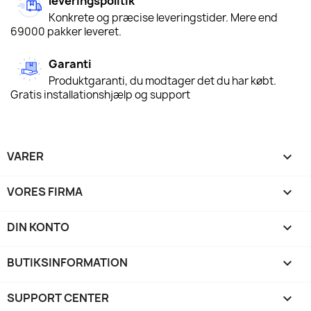
leveringspolitik
Konkrete og præcise leveringstider. Mere end
69000 pakker leveret.
Garanti
Produktgaranti, du modtager det du har købt.
Gratis installationshjælp og support
VARER

VORES FIRMA

DIN KONTO

BUTIKSINFORMATION
keyboard_arrow_down
SUPPORT CENTER
