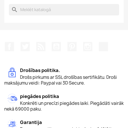
search
Facebook
Twitter
Rss
YouTube
Pinterest
Instagram
TikTok
Drošības politika.
Drošs pirkums ar SSL drošības sertifikātu. Droši
maksājumu veidi: Paypal vai 3D Secure.
piegādes politika
Konkrēti un precīzi piegādes laiki. Piegādāti vairāk
nekā 69000 paku.
Garantija