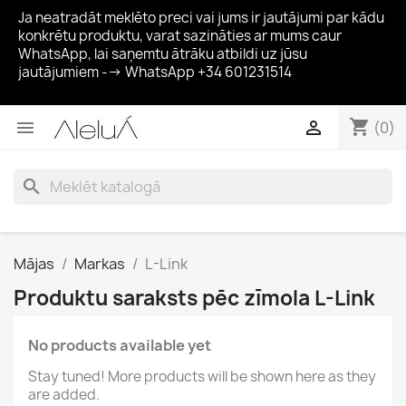
Ja neatradāt meklēto preci vai jums ir jautājumi par kādu
konkrētu produktu, varat sazināties ar mums caur
WhatsApp, lai saņemtu ātrāku atbildi uz jūsu
jautājumiem --> WhatsApp +34 601231514
shopping_cart


(0)
search
Mājas
Markas
L-Link
Produktu saraksts pēc zīmola L-Link
No products available yet
Stay tuned! More products will be shown here as they
are added.