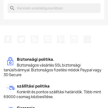
search
Facebook
Twitter
RSS
YouTube
Pinterest
Instagram
TikTok
Biztonsági politika.
Biztonságos vásárlás SSL biztonsági
tanúsítvánnyal. Biztonságos fizetési módok Paypal vagy
3D Secure
szállítási politika
Konkrét és pontos szállítási határidők. Több mint
69000 csomag kézbesítése.
Garancia