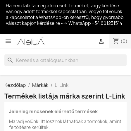
Ha nem találta meg a keresett terméket, vagy kérdése
van egy adott termékkel kapcsolatban, vegye fel velünk
a kapcsolatot a WhatsApp-on keresztül, hogy gyorsabb
választ kapjon kérdéseire --> WhatsApp +34 601231514
shopping_cart


(0)
search
Kezdőlap
Márkák
L-Link
Termékek listája márka szerint L-Link
Jelenleg nincsenek elérhető termékek
Maradj velünk! Itt lesznek láthatóak a termékek, amint
feltöltésre kerültek.