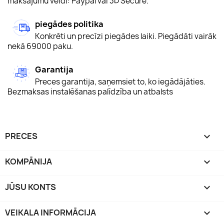
maksājumu veidi: Paypal vai 3D Secure.
piegādes politika
Konkrēti un precīzi piegādes laiki. Piegādāti vairāk
nekā 69000 paku.
Garantija
Preces garantija, saņemsiet to, ko iegādājāties.
Bezmaksas instalēšanas palīdzība un atbalsts
PRECES

KOMPĀNIJA

JŪSU KONTS

VEIKALA INFORMĀCIJA
keyboard_arrow_down