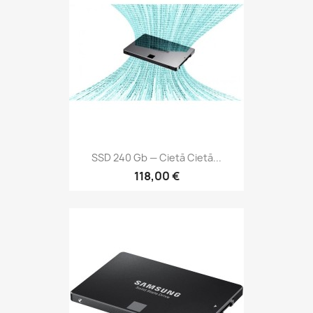
SSD 240 Gb — Cietā Cietā...
118,00 €