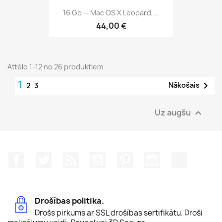
16 Gb — Mac OS X Leopard,...
44,00 €
Attēlo 1-12 no 26 produktiem
1

Nākošais
2
3
Uz augšu

Facebook
Twitter
Rss
YouTube
Pinterest
Instagram
TikTok
Drošības politika.
Drošs pirkums ar SSL drošības sertifikātu. Droši