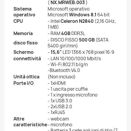
(
NX.MRWEB.003
)
Sistema
Microsoft operativo
operativo
Microsoft
Windows 8.1
64 bit
CPU
- Intel
Celeron N2840
(2,16 GHz,
1 MB)
Memoria
- RAM
4GB
DDR3L
- DISCO FISSO
500 GB
(SATA
disco fisso
5400 giri/min)
Schermo
-
15,6"
LED 1366 x 768 pixel 16:9
connettività
- LAN 10/100/1000 Mbit/s
- Wi-Fi 802.11 b/g/n
-Bluetooth V4.0
Unità ottica
(Non incluso)
Porte I/O
- 1xHDMI
- 1 uscita per cuffie
- 1 x ingresso microfono
- 1x USB 3.0
- 2xUSB 2.0
- 1xRJ45
Altre
- webcam
caratteristiche
- microfono
- Batteria 3 celle agli ioni di litio (7