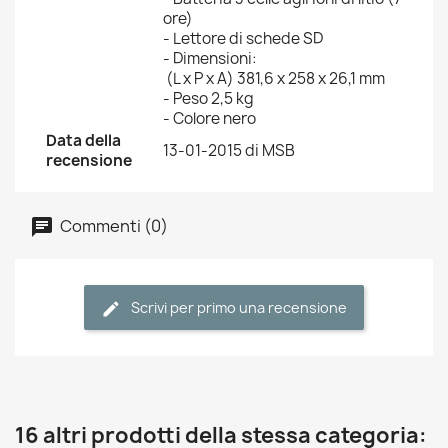
ore)
- Lettore di schede SD
- Dimensioni:
(L x P x A) 381,6 x 258 x 26,1 mm
- Peso 2,5 kg
- Colore nero
Data della
13-01-2015 di MSB
recensione
Commenti (0)
Scrivi per primo una recensione
16 altri prodotti della stessa categoria: